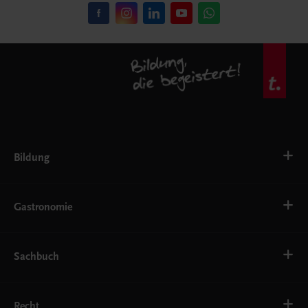
Bildung
VS
AHS
Gastronomie
BAFEP/BASOP
BRP
BS
Bäckerei
EWF/ZWF
Getränke
Sachbuch
FW
Hotelmanagement
Konditorei und Patisserie
Küche
Familie und Gesundheit
Service
Gesellschaft, Politik und Wirtschaft
Recht