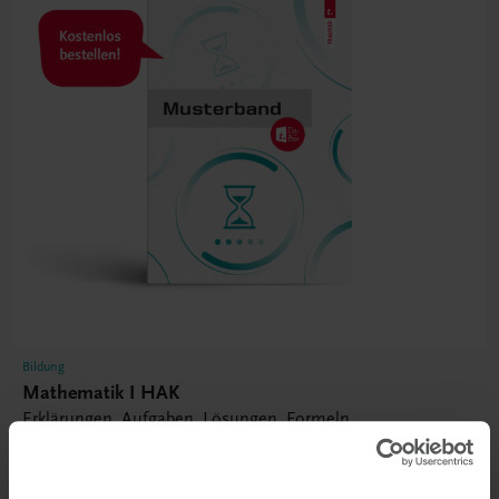
Bildung
Mathematik I HAK
Erklärungen, Aufgaben, Lösungen, Formeln
NEUER LEHRPLAN
MUSTERBAND
€ 0,00