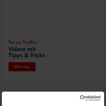
Neu zur DigiBox
Videos mit
Tipps & Tricks
Mehr dazu