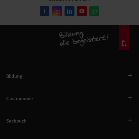
Bildung
VS
AHS
Gastronomie
BAFEP/BASOP
BRP
BS
Bäckerei
EWF/ZWF
Getränke
Sachbuch
FW
Hotelmanagement
Konditorei und Patisserie
Küche
Familie und Gesundheit