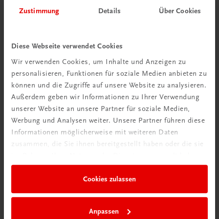
Zustimmung
Details
Über Cookies
Diese Webseite verwendet Cookies
Wir verwenden Cookies, um Inhalte und Anzeigen zu
Schon entdeckt?
personalisieren, Funktionen für soziale Medien anbieten zu
Ratgeber Schulpraxis
können und die Zugriffe auf unsere Website zu analysieren.
Außerdem geben wir Informationen zu Ihrer Verwendung
Mehr dazu
unserer Website an unsere Partner für soziale Medien,
Werbung und Analysen weiter. Unsere Partner führen diese
Informationen möglicherweise mit weiteren Daten
zusammen, die Sie ihnen bereitgestellt haben oder die sie
im Rahmen Ihrer Nutzung der Dienste gesammelt haben.
Cookies zulassen
Anpassen