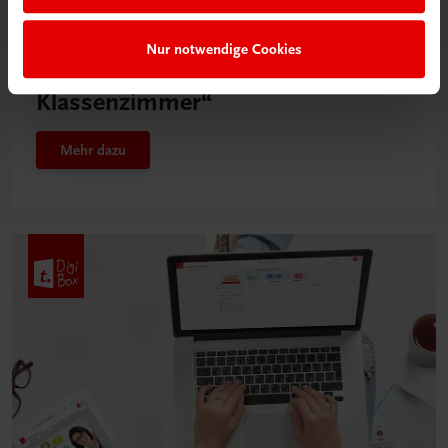
Neu in der DigiBox
Nur notwendige Cookies
Das „Digitale
Klassenzimmer“
Mehr dazu