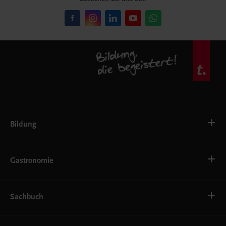
Bildung
VS
AHS
Gastronomie
BAFEP/BASOP
BRP
BS
Bäckerei
EWF/ZWF
Getränke
Sachbuch
FW
Hotelmanagement
Konditorei und Patisserie
Küche
Familie und Gesundheit