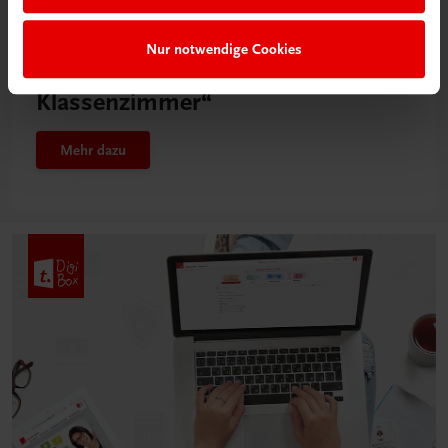
Neu in der DigiBox
Nur notwendige Cookies
Das „Digitale
Klassenzimmer“
Mehr dazu