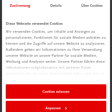
Zustimmung
Details
Über Cookies
Diese Webseite verwendet Cookies
Wir verwenden Cookies, um Inhalte und Anzeigen zu
Schon entdeckt?
personalisieren, Funktionen für soziale Medien anbieten zu
Ratgeber Schulpraxis
können und die Zugriffe auf unsere Website zu analysieren.
Außerdem geben wir Informationen zu Ihrer Verwendung
Mehr dazu
unserer Website an unsere Partner für soziale Medien,
Werbung und Analysen weiter. Unsere Partner führen diese
Informationen möglicherweise mit weiteren Daten
zusammen, die Sie ihnen bereitgestellt haben oder die sie
im Rahmen Ihrer Nutzung der Dienste gesammelt haben.
Cookies zulassen
Anpassen