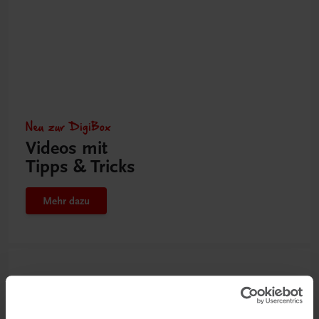
Neu zur DigiBox
Videos mit
Tipps & Tricks
Mehr dazu