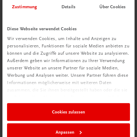
Zustimmung
Details
Über Cookies
Diese Webseite verwendet Cookies
Wir verwenden Cookies, um Inhalte und Anzeigen zu
Schon entdeckt?
personalisieren, Funktionen für soziale Medien anbieten zu
Ratgeber Schulpraxis
können und die Zugriffe auf unsere Website zu analysieren.
Außerdem geben wir Informationen zu Ihrer Verwendung
Mehr dazu
unserer Website an unsere Partner für soziale Medien,
Werbung und Analysen weiter. Unsere Partner führen diese
Informationen möglicherweise mit weiteren Daten
zusammen, die Sie ihnen bereitgestellt haben oder die sie
im Rahmen Ihrer Nutzung der Dienste gesammelt haben.
Cookies zulassen
Anpassen