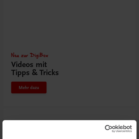
Neu zur DigiBox
Videos mit
Tipps & Tricks
Mehr dazu