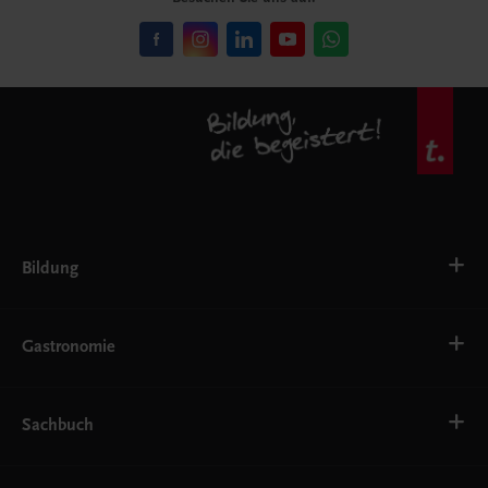
Bildung
VS
AHS
Gastronomie
BAFEP/BASOP
BRP
BS
Bäckerei
EWF/ZWF
Getränke
Sachbuch
FW
Hotelmanagement
Konditorei und Patisserie
Küche
Familie und Gesundheit