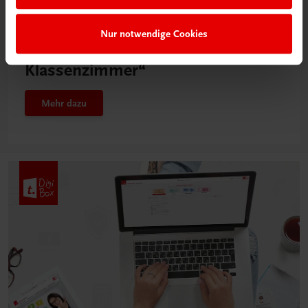
Neu in der DigiBox
Nur notwendige Cookies
Das „Digitale
Klassenzimmer“
Mehr dazu