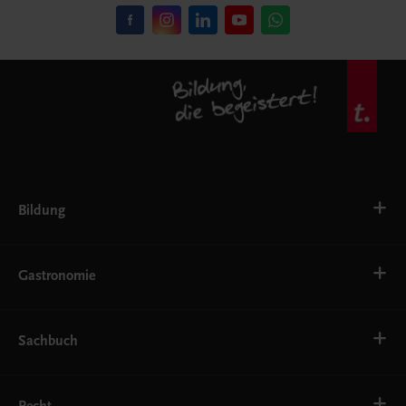
Bildung
VS
AHS
Gastronomie
BAFEP/BASOP
BRP
BS
Bäckerei
EWF/ZWF
Getränke
Sachbuch
FW
Hotelmanagement
Konditorei und Patisserie
Küche
Familie und Gesundheit
Service
Gesellschaft, Politik und Wirtschaft