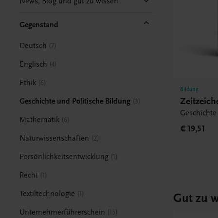
News, Blog und gut zu wissen
Gegenstand
Deutsch
7
Englisch
4
Ethik
6
Bildung
Zeitzeic
Geschichte und Politische Bildung
3
Geschichte 
Mathematik
6
€ 19,51
Naturwissenschaften
2
Persönlichkeitsentwicklung
1
Recht
1
Textiltechnologie
1
Gut zu w
Unternehmerführerschein
15