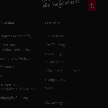
iversität
Akademie
Fertigungswirtschaft/Logistik
Ihre Vorteile
rauen- und
Live-Trainings
eschlechterforschung
E-Learning
esundheit/Medizin
Printmedien
nformatik
Individuelle Lösungen
us
Erfolgsstorys
anagement +
News
nternehmensführung
ädagogik/Bildung
alle anzeigen