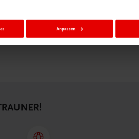
igiBox eine
n als
n.
ies
Anpassen
 TRAUNER!