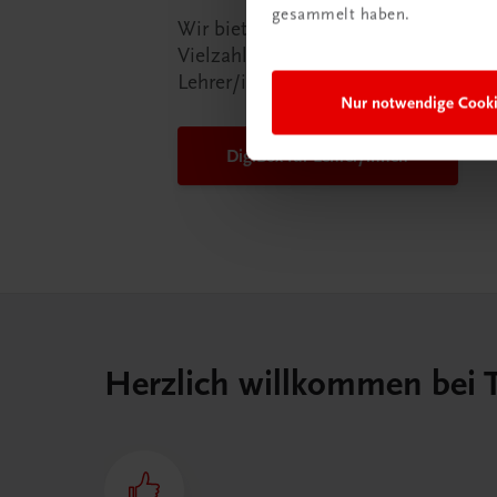
gesammelt haben.
Wir bieten Ihnen in der TRAUNER-D
Vielzahl an Services an, die Ihr Lebe
Lehrer/in ein Stück einfacher mache
Nur notwendige Cook
DigiBox für Lehrer/innen
Herzlich willkommen bei