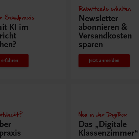
Rabattcode erhalten
r Schulpraxis
Newsletter
it KI im
abonnieren &
richt
Versandkosten
hen?
sparen
 erfahren
Jetzt anmelden
ntdeckt?
Neu in der DigiBox
ber
Das „Digitale
praxis
Klassenzimmer“