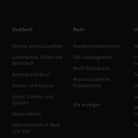
Sachbuch
Recht
Un
Familie und Gesundheit
Krankenanstaltenrecht
Gesellschaft, Politik und
OÖ Landesgesetze
F
Wirtschaft
G
Recht Schulpraxis
Karriere und Beruf
G
Wissenschaftliche
Kochen und Genuss
Publikationen
I
Kunst, Literatur und
J
Sprache
alle anzeigen
M
Natur erleben
U
Oberösterreich in Wort
P
und Bild