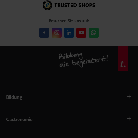
Besuchen Sie uns auf:
Bildung
VS
AHS
Gastronomie
BAFEP/BASOP
BRP
BS
Bäckerei