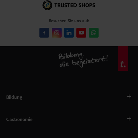
Besuchen Sie uns auf:
Bildung
VS
AHS
Gastronomie
BAFEP/BASOP
BRP
BS
Bäckerei