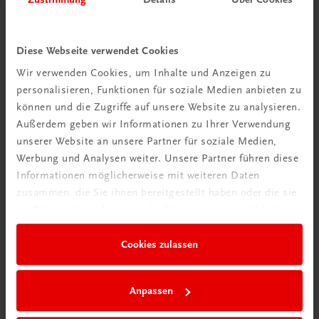
Diese Webseite verwendet Cookies
Wir verwenden Cookies, um Inhalte und Anzeigen zu
personalisieren, Funktionen für soziale Medien anbieten zu
können und die Zugriffe auf unsere Website zu analysieren.
Außerdem geben wir Informationen zu Ihrer Verwendung
Rabattcode erhalten
unserer Website an unsere Partner für soziale Medien,
Newsletter abonnieren
Werbung und Analysen weiter. Unsere Partner führen diese
& Versandkosten sparen
Informationen möglicherweise mit weiteren Daten
zusammen, die Sie ihnen bereitgestellt haben oder die sie
im Rahmen Ihrer Nutzung der Dienste gesammelt haben.
Jetzt anmelden
Cookies zulassen
Anpassen