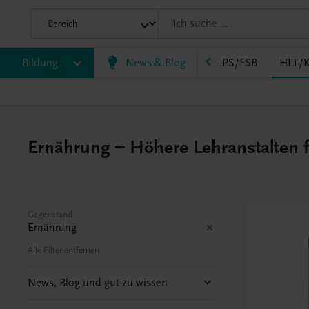
AK
Bildung
HAS
HF/TFS
News & Blog
HLM/HLK
HLPS/FSB
HLT/K
Ernährung – Höhere Lehranstalten f
Gegenstand
Ernährung
Alle Filter entfernen
News, Blog und gut zu wissen