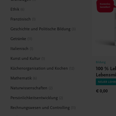
Ethik
6
Französisch
1
Geschichte und Politische Bildung
3
Getränke
11
Italienisch
1
Kunst und Kultur
1
Bildung
100 % Le
Küchenorganisation und Kochen
12
Lebensmi
Mathematik
6
naturwis
NEUER LEHR
Grundlag
Naturwissenschaften
2
€ 0,00
Persönlichkeitsentwicklung
2
Rechnungswesen und Controlling
11