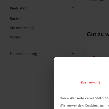
Produktart
Buch
1
Musterband
1
Gut zu w
Poster
1
Neuerscheinung
Ratgebe
Wie m
Unter
umge
Zustimmung
Mehr
Diese Webseite verwendet Coo
Wir verwenden Cookies, um In