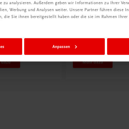
ite zu analysieren. Außerdem geben wir Informationen zu Ihrer Ve
edien, Werbung und Analysen weiter. Unsere Partner führen diese 
 die Sie ihnen bereitgestellt haben oder die sie im Rahmen Ihrer
ntdeckt?
Neu in der DigiBox
ber
Das „Digitale
praxis
Klassenzimmer“
ies
Anpassen
 dazu
Mehr dazu