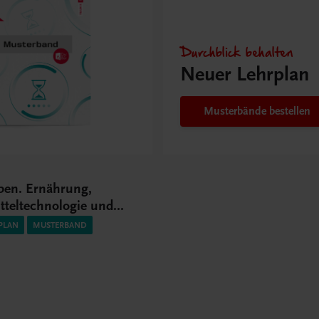
Durchblick behalten
Neuer Lehrplan
Musterbände bestellen
ben. Ernährung,
tteltechnologie und
senschaftliche
PLAN
MUSTERBAND
en 1 HLT/1 HF