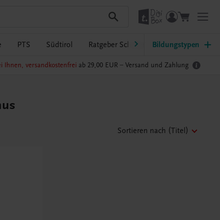
e
PTS
Südtirol
Ratgeber Schulpraxis
Bildungstypen
TRAUNER-Dig
i Ihnen, versandkostenfrei
ab 29,00 EUR –
Versand und Zahlung
mus
Sortieren nach
(Titel)