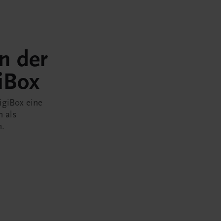
in der
iBox
igiBox eine
n als
n.