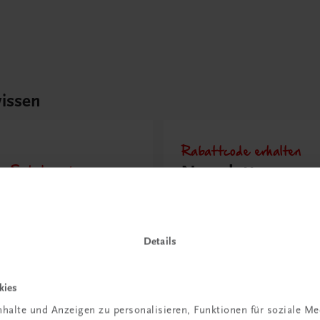
issen
Rabattcode erhalten
r Schulpraxis
Newsletter
it KI im
abonnieren &
richt
Versandkosten
hen?
sparen
Details
 erfahren
Jetzt anmelden
kies
halte und Anzeigen zu personalisieren, Funktionen für soziale M