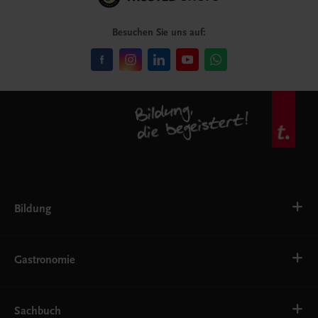
Besuchen Sie uns auf:
Bildung
VS
AHS
Gastronomie
BAFEP/BASOP
BRP
BS
Bäckerei
EWF/ZWF
Getränke
Sachbuch
FW