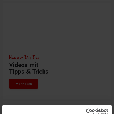
Neu zur DigiBox
Videos mit
Tipps & Tricks
Mehr dazu