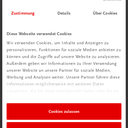
Zustimmung
Details
Über Cookies
Diese Webseite verwendet Cookies
Wir verwenden Cookies, um Inhalte und Anzeigen zu
personalisieren, Funktionen für soziale Medien anbieten zu
Schon entdeckt?
können und die Zugriffe auf unsere Website zu analysieren.
Ratgeber Schulpraxis
Außerdem geben wir Informationen zu Ihrer Verwendung
unserer Website an unsere Partner für soziale Medien,
Mehr dazu
Werbung und Analysen weiter. Unsere Partner führen diese
Informationen möglicherweise mit weiteren Daten
zusammen, die Sie ihnen bereitgestellt haben oder die sie
im Rahmen Ihrer Nutzung der Dienste gesammelt haben.
Cookies zulassen