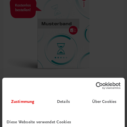
Bildung
Service! – Serviceorganisation, Servieren und Getränke
Zustimmung
Details
Über Cookies
HF/HLT
NEUER LEHRPLAN
MUSTERBAND
€ 0,00
Diese Webseite verwendet Cookies