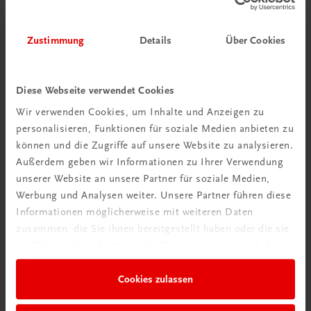
Zustimmung
Details
Über Cookies
Diese Webseite verwendet Cookies
Wir verwenden Cookies, um Inhalte und Anzeigen zu
personalisieren, Funktionen für soziale Medien anbieten zu
Schon entdeckt?
können und die Zugriffe auf unsere Website zu analysieren.
Ratgeber Schulpraxis
Außerdem geben wir Informationen zu Ihrer Verwendung
unserer Website an unsere Partner für soziale Medien,
Werbung und Analysen weiter. Unsere Partner führen diese
Mehr dazu
Informationen möglicherweise mit weiteren Daten
zusammen, die Sie ihnen bereitgestellt haben oder die sie
im Rahmen Ihrer Nutzung der Dienste gesammelt haben.
Cookies zulassen