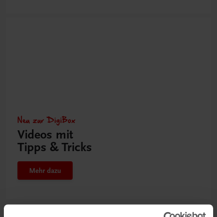
Neu zur DigiBox
Videos mit
Tipps & Tricks
Mehr dazu