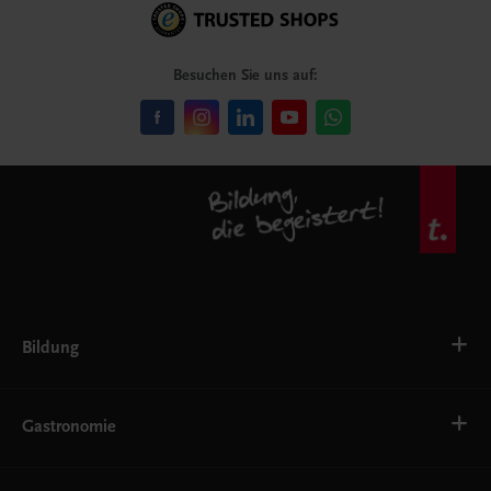
Besuchen Sie uns auf:
Bildung
VS
AHS
Gastronomie
BAFEP/BASOP
BRP
BS
Bäckerei