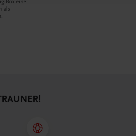
igiBox eine
n als
n.
 TRAUNER!