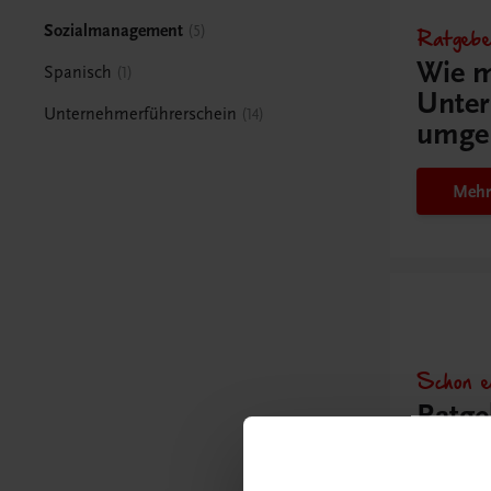
Sozialmanagement
Ratgebe
5
Wie m
Spanisch
1
Unter
Unternehmerführerschein
14
umge
Mehr
Schon e
Ratge
Schul