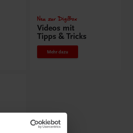
Neu zur DigiBox
Videos mit
Tipps & Tricks
Mehr dazu