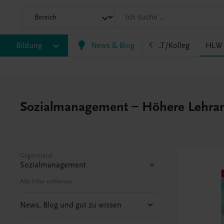
HF/TFS
Bildung
HLM/HLK
News & Blog
HLPS/FSB
HLT/Kolleg
HLW
Sozialmanagement – Höhere Lehranst
Gegenstand
Sozialmanagement
Alle Filter entfernen
News, Blog und gut zu wissen