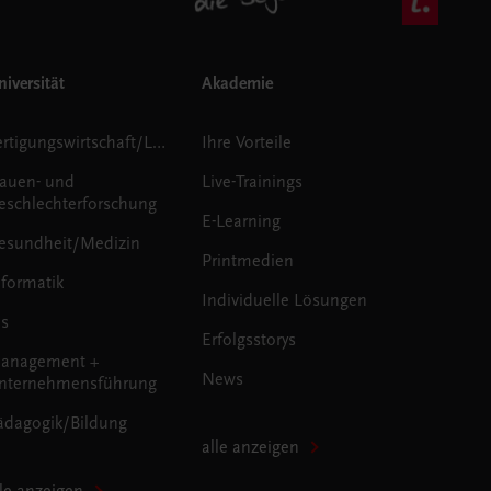
iversität
Akademie
Fertigungswirtschaft/Logistik
Ihre Vorteile
rauen- und
Live-Trainings
eschlechterforschung
E-Learning
esundheit/Medizin
Printmedien
nformatik
Individuelle Lösungen
us
Erfolgsstorys
anagement +
News
nternehmensführung
ädagogik/Bildung
alle anzeigen
lle anzeigen