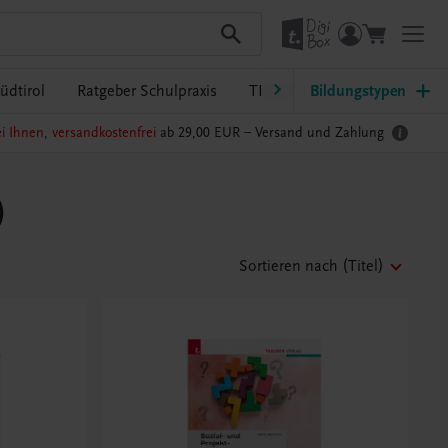
üdtirol
Ratgeber Schulpraxis
TRAUNER-DigiBox
Bildungstypen
Lehrer
i Ihnen, versandkostenfrei
ab 29,00 EUR –
Versand und Zahlung
)
Sortieren nach
(Titel)