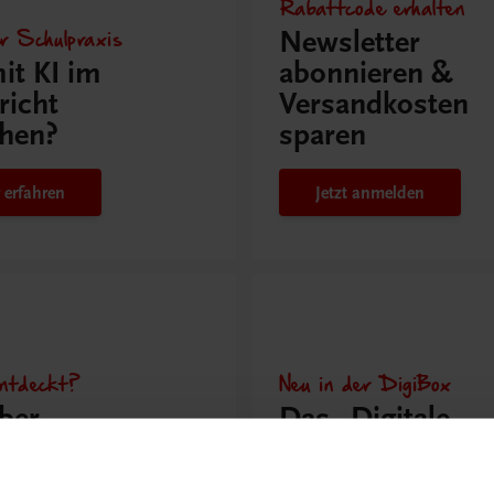
Rabattcode erhalten
r Schulpraxis
Newsletter
it KI im
abonnieren &
richt
Versandkosten
hen?
sparen
 erfahren
Jetzt anmelden
ntdeckt?
Neu in der DigiBox
ber
Das „Digitale
praxis
Klassenzimmer“