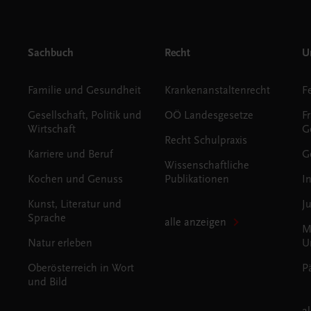
Sachbuch
Recht
Un
Familie und Gesundheit
Krankenanstaltenrecht
Gesellschaft, Politik und
OÖ Landesgesetze
F
Wirtschaft
G
Recht Schulpraxis
Karriere und Beruf
G
Wissenschaftliche
Kochen und Genuss
Publikationen
I
Kunst, Literatur und
J
Sprache
alle anzeigen
M
Natur erleben
U
Oberösterreich in Wort
P
und Bild
a