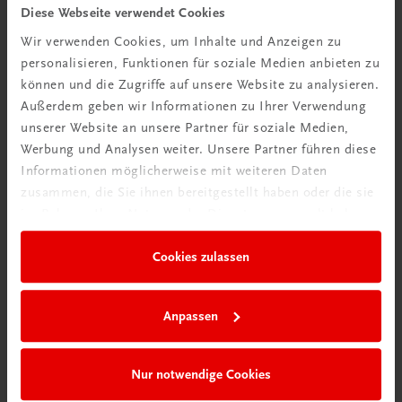
Tipps & Tricks
Diese Webseite verwendet Cookies
Wir verwenden Cookies, um Inhalte und Anzeigen zu
Mehr dazu
personalisieren, Funktionen für soziale Medien anbieten zu
können und die Zugriffe auf unsere Website zu analysieren.
Außerdem geben wir Informationen zu Ihrer Verwendung
unserer Website an unsere Partner für soziale Medien,
Werbung und Analysen weiter. Unsere Partner führen diese
Informationen möglicherweise mit weiteren Daten
zusammen, die Sie ihnen bereitgestellt haben oder die sie
im Rahmen Ihrer Nutzung der Dienste gesammelt haben.
Cookies zulassen
Neu in der DigiBox
Anpassen
Das „Digitale
Klassenzimmer“
Nur notwendige Cookies
Mehr dazu