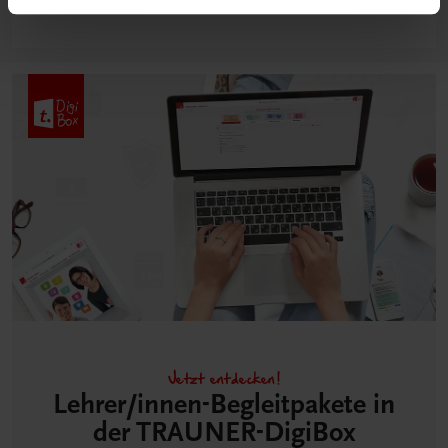
Jetzt entdecken!
Lehrer/innen-Begleitpakete in
der TRAUNER-DigiBox