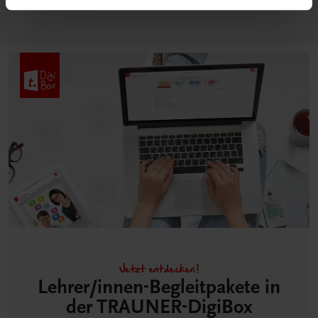
Jetzt entdecken!
Lehrer/innen-Begleitpakete in
der TRAUNER-DigiBox