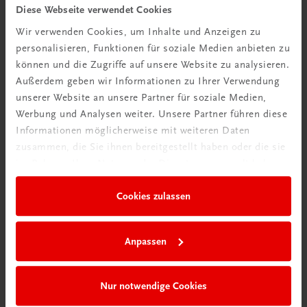
Tipps & Tricks
Diese Webseite verwendet Cookies
Wir verwenden Cookies, um Inhalte und Anzeigen zu
Mehr dazu
personalisieren, Funktionen für soziale Medien anbieten zu
können und die Zugriffe auf unsere Website zu analysieren.
Außerdem geben wir Informationen zu Ihrer Verwendung
unserer Website an unsere Partner für soziale Medien,
Werbung und Analysen weiter. Unsere Partner führen diese
Informationen möglicherweise mit weiteren Daten
zusammen, die Sie ihnen bereitgestellt haben oder die sie
im Rahmen Ihrer Nutzung der Dienste gesammelt haben.
Cookies zulassen
Neu in der DigiBox
Anpassen
Das „Digitale
Klassenzimmer“
Nur notwendige Cookies
Mehr dazu