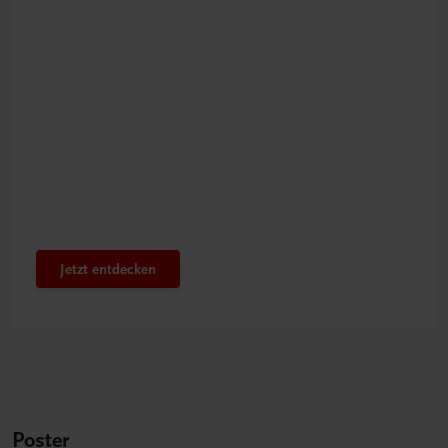
Bestens gerüstet
Innovatives PTS-Konzept
Jetzt entdecken
Poster