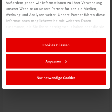
Außerdem geben wir Informationen zu Ihrer Verwendung
unserer Website an unsere Partner für soziale Medien,
Werbung und Analysen weiter. Unsere Partner führen diese
Informationen möglicherweise mit weiteren Daten
zusammen, die Sie ihnen bereitgestellt haben oder die sie
im Rahmen Ihrer Nutzung der Dienste gesammelt haben.
Cookies zulassen
Schon entdeckt?
Ratgeber Schulpraxis
Anpassen
Mehr dazu
Nur notwendige Cookies