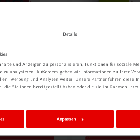
Bildung
sommeliers
Die Kaffeekenner
Details
Service –
TRAUNER-DigiBox
anagement
€ 19,90
-DigiBox
kies
halte und Anzeigen zu personalisieren, Funktionen für soziale M
ite zu analysieren. Außerdem geben wir Informationen zu Ihrer Ve
edien, Werbung und Analysen weiter. Unsere Partner führen diese 
 die Sie ihnen bereitgestellt haben oder die sie im Rahmen Ihrer
ng-Kurse
ies
Anpassen