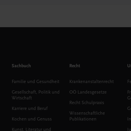
Sachbuch
Recht
Un
Familie und Gesundheit
Krankenanstaltenrecht
Gesellschaft, Politik und
OÖ Landesgesetze
F
Wirtschaft
G
Recht Schulpraxis
Karriere und Beruf
G
Wissenschaftliche
Kochen und Genuss
Publikationen
I
Kunst, Literatur und
J