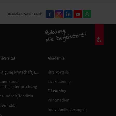
Besuchen Sie uns auf:
iversität
Akademie
Fertigungswirtschaft/Logistik
Ihre Vorteile
rauen- und
Live-Trainings
eschlechterforschung
E-Learning
esundheit/Medizin
Printmedien
nformatik
Individuelle Lösungen
us