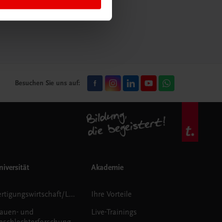
mehr erfahren
Besuchen Sie uns auf:
iversität
Akademie
Fertigungswirtschaft/Logistik
Ihre Vorteile
rauen- und
Live-Trainings
eschlechterforschung