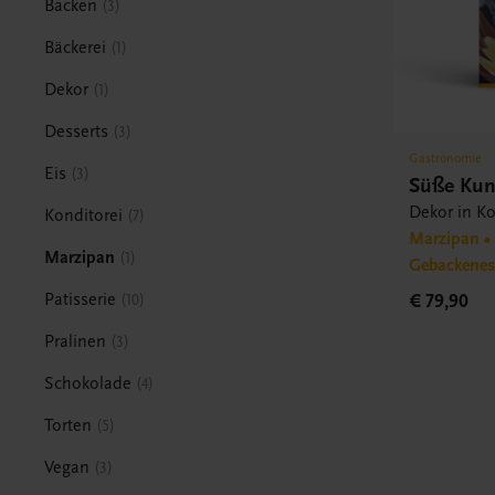
Backen
3
Bäckerei
1
Dekor
1
Desserts
3
Gastronomie
Eis
3
Süße Kun
Dekor in Ko
Konditorei
7
Marzipan • 
Marzipan
1
Gebackene
Patisserie
€ 79,90
10
Pralinen
3
Schokolade
4
Torten
5
Vegan
3