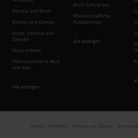
Recht Schulpraxis
Karriere und Beruf
G
Wissenschaftliche
Kochen und Genuss
Publikationen
I
Kunst, Literatur und
J
Sprache
alle anzeigen
M
Natur erleben
U
Oberösterreich in Wort
P
und Bild
a
alle anzeigen
Kontakt
Newsletter
Versand und Zahlung
Vertrag wid