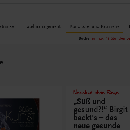
etränke
Hotelmanagement
Konditorei und Patisserie
Bücher
in max. 48 Stunden be
e
Naschen ohne Reue
„Süß und
gesund?!“ Birgit
backt's – das
neue gesunde