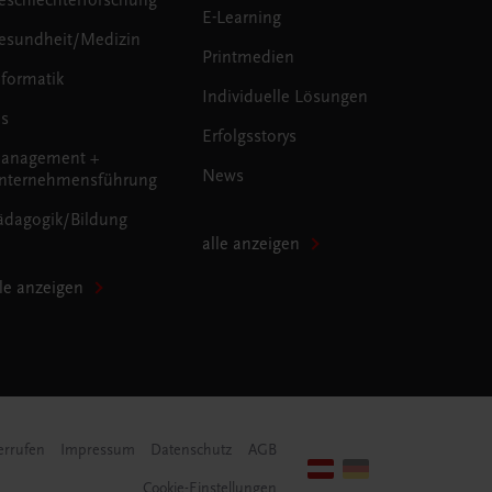
E-Learning
esundheit/Medizin
Printmedien
nformatik
Individuelle Lösungen
us
Erfolgsstorys
anagement +
News
nternehmensführung
ädagogik/Bildung
alle anzeigen
lle anzeigen
errufen
Impressum
Datenschutz
AGB
Cookie-Einstellungen