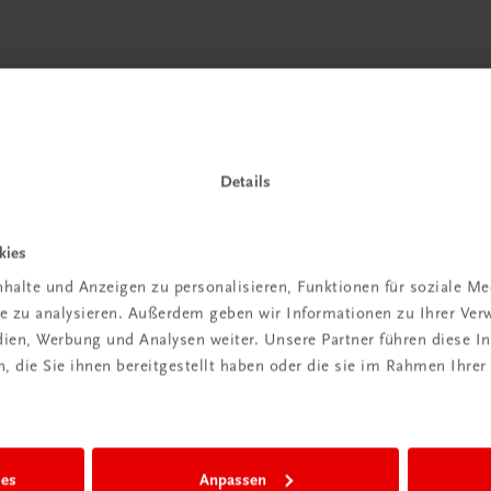
 TRAUNER!
Details
kies
halte und Anzeigen zu personalisieren, Funktionen für soziale M
ite zu analysieren. Außerdem geben wir Informationen zu Ihrer Ve
edien, Werbung und Analysen weiter. Unsere Partner führen diese 
Wir sind gerne für Sie da
 die Sie ihnen bereitgestellt haben oder die sie im Rahmen Ihrer
TRAUNER Verlag + Buchservice GmbH
Köglstraße 14 | 4020 Linz
Österreich/Austria
Tel.:
+43 732 778241
ies
Anpassen
Mail:
buchservice@trauner.at