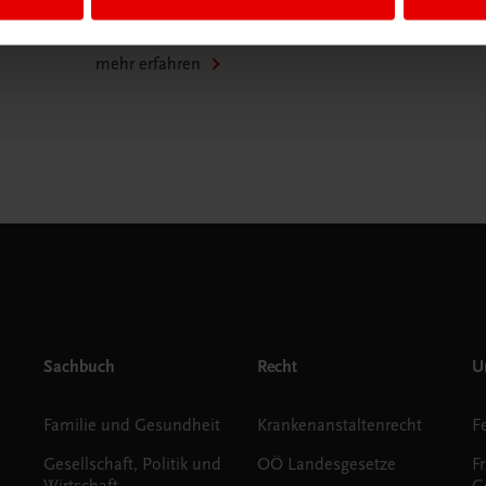
WhatsApp:
+43 664 88 58 69 41
mehr erfahren
Sachbuch
Recht
Un
Familie und Gesundheit
Krankenanstaltenrecht
Gesellschaft, Politik und
OÖ Landesgesetze
F
Wirtschaft
G