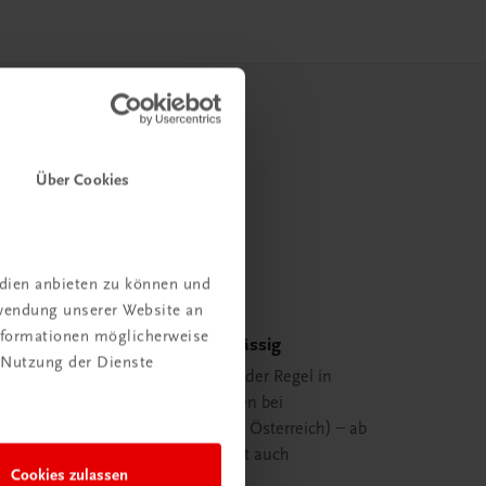
Über Cookies
edien anbieten zu können und
rwendung unserer Website an
Informationen möglicherweise
Schnell und zuverlässig
 Nutzung der Dienste
Ihre Bestellung ist in der Regel in
spätestens 48 Stunden bei
Ihnen (innerhalb von Österreich) – ab
29,00 EUR Bestellwert auch
Cookies zulassen
versandkostenfrei.