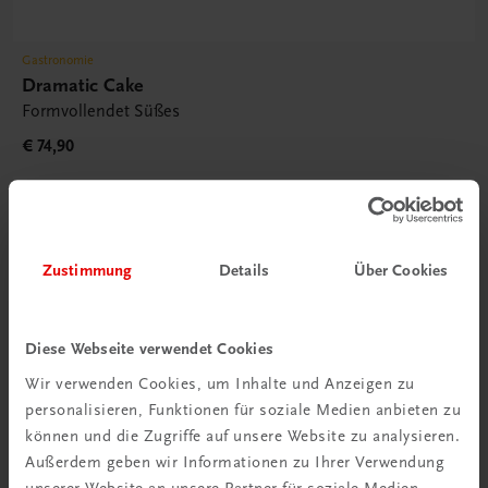
Gastronomie
Dramatic Cake
Formvollendet Süßes
€ 74,90
Zustimmung
Details
Über Cookies
Diese Webseite verwendet Cookies
Wir verwenden Cookies, um Inhalte und Anzeigen zu
Rabattcode erhalten
personalisieren, Funktionen für soziale Medien anbieten zu
Newsletter abonnieren
können und die Zugriffe auf unsere Website zu analysieren.
& Versandkosten sparen
Außerdem geben wir Informationen zu Ihrer Verwendung
unserer Website an unsere Partner für soziale Medien,