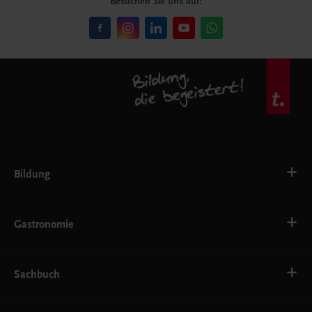
Besuchen Sie uns auf:
Bildung
VS
AHS
Gastronomie
BAFEP/BASOP
BRP
BS
Bäckerei
EWF/ZWF
Getränke
Sachbuch
FW
Hotelmanagement
Konditorei und Patisserie
Küche