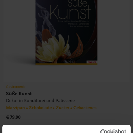
Gastronomie
Süße Kunst
Dekor in Konditorei und Patisserie
Marzipan • Schokolade • Zucker • Gebackenes
€ 79,90