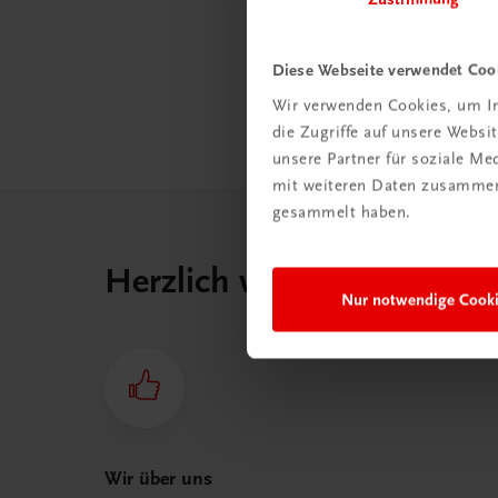
spare
Diese Webseite verwendet Coo
Jetz
Wir verwenden Cookies, um In
die Zugriffe auf unsere Webs
unsere Partner für soziale M
mit weiteren Daten zusammen,
gesammelt haben.
Herzlich willkommen bei
Nur notwendige Cook
Wir über uns