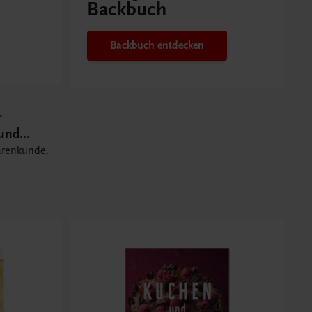
Backbuch
Backbuch entdecken
r
 und
arenkunde.