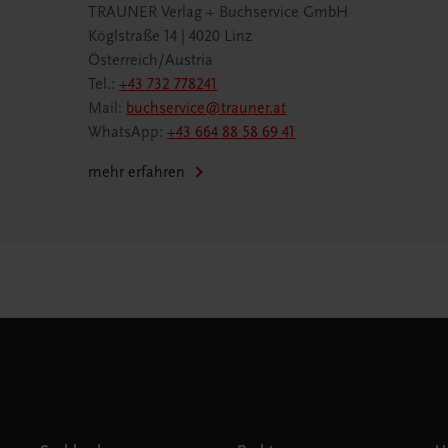
TRAUNER Verlag + Buchservice GmbH
Köglstraße 14 | 4020 Linz
Österreich/Austria
Tel.:
+43 732 778241
Mail:
buchservice@trauner.at
WhatsApp:
+43 664 88 58 69 41
mehr erfahren