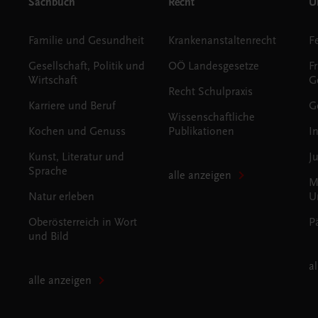
Sachbuch
Recht
Un
Familie und Gesundheit
Krankenanstaltenrecht
Gesellschaft, Politik und
OÖ Landesgesetze
F
Wirtschaft
G
Recht Schulpraxis
Karriere und Beruf
G
Wissenschaftliche
Kochen und Genuss
Publikationen
I
Kunst, Literatur und
J
Sprache
alle anzeigen
M
Natur erleben
U
Oberösterreich in Wort
P
und Bild
a
alle anzeigen