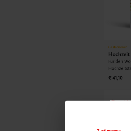
Gastronomie
Hochzeit
Für den Wow
Hochzeitsta
€ 41,10
Rabattc
Newsl
abonn
Versa
Zustimmung