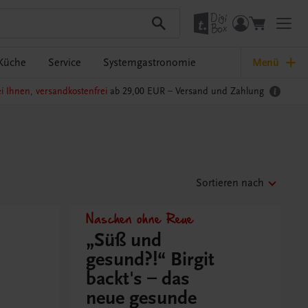
Küche
Service
Systemgastronomie
Menü
i Ihnen, versandkostenfrei
ab 29,00 EUR –
Versand und Zahlung
Sortieren nach
Naschen ohne Reue
„Süß und
gesund?!“ Birgit
backt's – das
neue gesunde