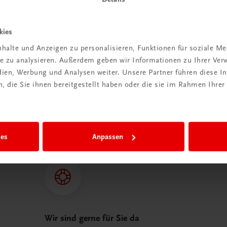
n
kies
t anmelden
halte und Anzeigen zu personalisieren, Funktionen für soziale M
ite zu analysieren. Außerdem geben wir Informationen zu Ihrer Ve
edien, Werbung und Analysen weiter. Unsere Partner führen diese 
 die Sie ihnen bereitgestellt haben oder die sie im Rahmen Ihrer
 TRAUNER!
ies
Anpassen
Wir sind gerne für Sie da