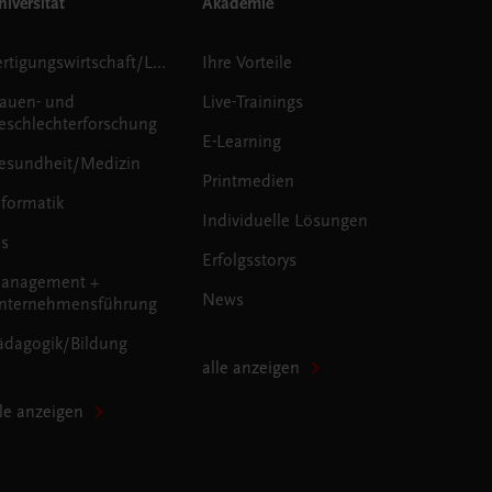
iversität
Akademie
Fertigungswirtschaft/Logistik
Ihre Vorteile
rauen- und
Live-Trainings
eschlechterforschung
E-Learning
esundheit/Medizin
Printmedien
nformatik
Individuelle Lösungen
us
Erfolgsstorys
anagement +
News
nternehmensführung
ädagogik/Bildung
alle anzeigen
lle anzeigen