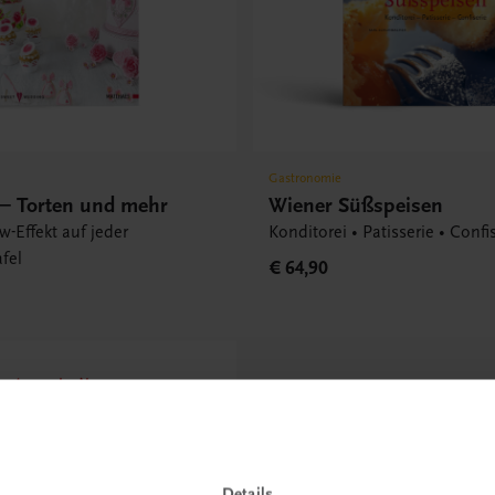
Gastronomie
 – Torten und mehr
Wiener Süßspeisen
-Effekt auf jeder
Konditorei • Patisserie • Confi
fel
€ 64,90
ode erhalten
etter
ieren &
ndkosten
Details