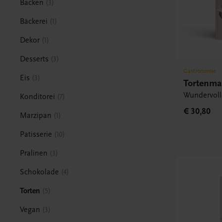
Backen
3
Bäckerei
1
Dekor
1
Desserts
3
Gastronomie
Eis
3
Tortenma
Wundervolle
Konditorei
7
€ 30,80
Marzipan
1
Patisserie
10
Pralinen
3
Schokolade
4
Torten
5
Vegan
3