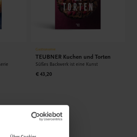
Gastronomie
TEUBNER Kuchen und Torten
serie
Süßes Backwerk ist eine Kunst
€ 43,20
Über Cookies