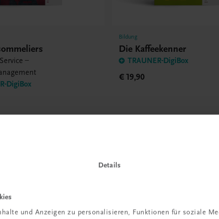
Bildung
sommeliers
Die Kaffeekenner
Service –
TRAUNER-DigiBox
anagement
€ 19,90
-DigiBox
Details
kies
halte und Anzeigen zu personalisieren, Funktionen für soziale M