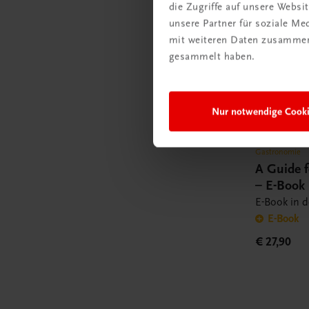
die Zugriffe auf unsere Webs
unsere Partner für soziale M
mit weiteren Daten zusammen,
gesammelt haben.
Nur notwendige Cook
Gastronomie
A Guide f
– E-Book
E-Book in 
E-Book
€ 27,90