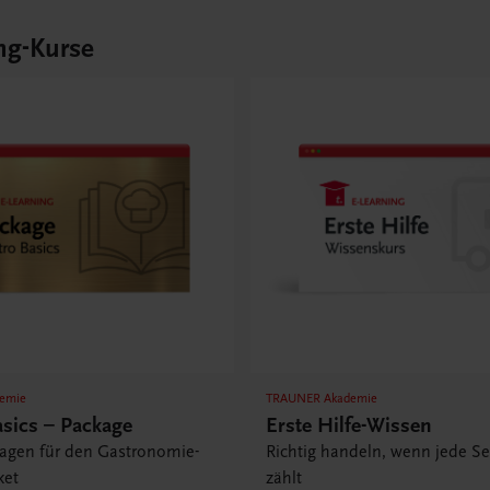
ng-Kurse
emie
TRAUNER Akademie
asics – Package
Erste Hilfe-Wissen
lagen für den Gastronomie-
Richtig handeln, wenn jede S
ket
zählt