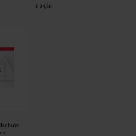
€ 24,50
ndschutz
ten