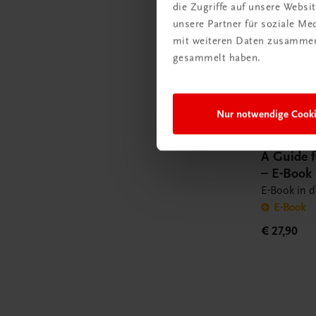
die Zugriffe auf unsere Webs
unsere Partner für soziale M
mit weiteren Daten zusammen,
gesammelt haben.
Nur notwendige Cook
Gastronomie
A Guide f
– E-Book
E-Book in 
E-Book
€ 27,90