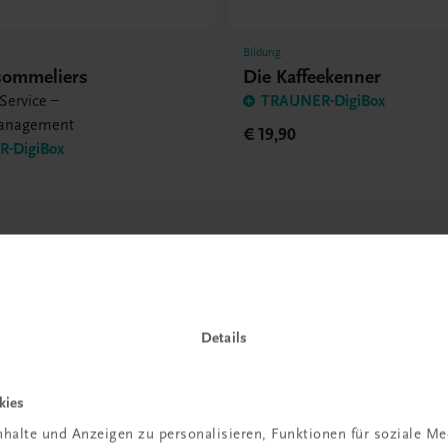
Bildung
sommeliers
Die Kaffeekenner
Service –
TRAUNER-DigiBox
anagement
€ 19,90
-DigiBox
Details
kies
halte und Anzeigen zu personalisieren, Funktionen für soziale M