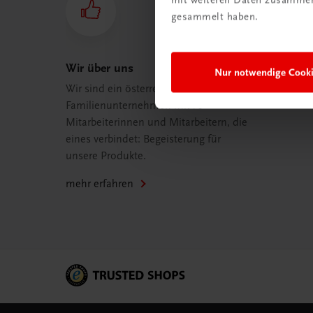
gesammelt haben.
Wir über uns
Nur notwendige Cook
Wir sind ein österreichisches
Familienunternehmen mit 75
Mitarbeiterinnen und Mitarbeitern, die
eines verbindet: Begeisterung für
unsere Produkte.
mehr erfahren