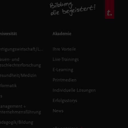
iversität
Akademie
Fertigungswirtschaft/Logistik
Ihre Vorteile
rauen- und
Live-Trainings
eschlechterforschung
E-Learning
esundheit/Medizin
Printmedien
nformatik
Individuelle Lösungen
us
Erfolgsstorys
anagement +
News
nternehmensführung
ädagogik/Bildung