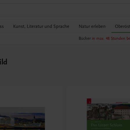
ss
Kunst, Literatur und Sprache
Natur erleben
Oberöst
Bücher
in max. 48 Stunden be
ild