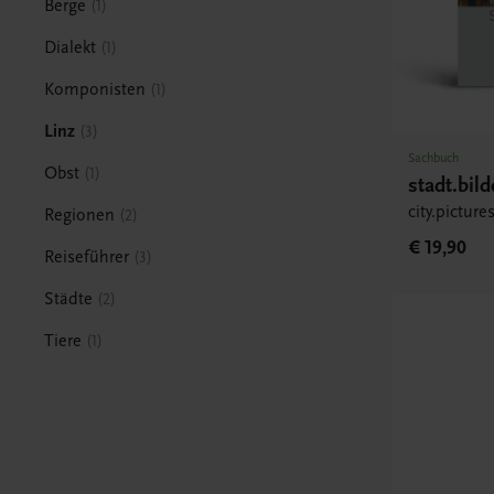
Berge
1
Dialekt
1
Komponisten
1
Linz
3
Sachbuch
Obst
1
stadt.bil
city.pictur
Regionen
2
€ 19,90
Reiseführer
3
Städte
2
Tiere
1