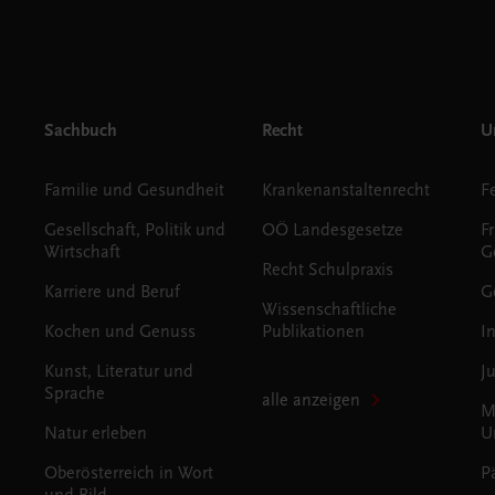
Sachbuch
Recht
Un
Familie und Gesundheit
Krankenanstaltenrecht
Gesellschaft, Politik und
OÖ Landesgesetze
F
Wirtschaft
G
Recht Schulpraxis
Karriere und Beruf
G
Wissenschaftliche
Kochen und Genuss
Publikationen
I
Kunst, Literatur und
J
Sprache
alle anzeigen
M
Natur erleben
U
Oberösterreich in Wort
P
und Bild