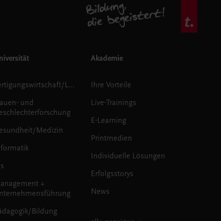
iversität
Akademie
Fertigungswirtschaft/Logistik
Ihre Vorteile
rauen- und
Live-Trainings
eschlechterforschung
E-Learning
esundheit/Medizin
Printmedien
nformatik
Individuelle Lösungen
us
Erfolgsstorys
anagement +
News
nternehmensführung
ädagogik/Bildung