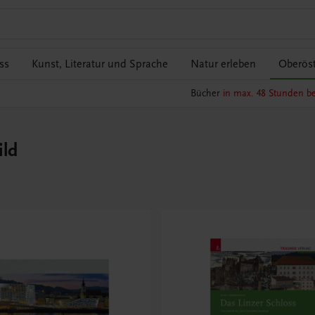
ss
Kunst, Literatur und Sprache
Natur erleben
Oberöst
Bücher
in max. 48 Stunden be
ild