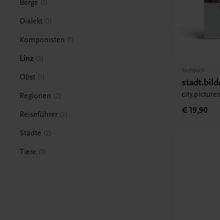
Berge
1
Dialekt
1
Komponisten
1
Linz
3
Sachbuch
Obst
1
stadt.bil
city.pictur
Regionen
2
€ 19,90
Reiseführer
3
Städte
2
Tiere
1