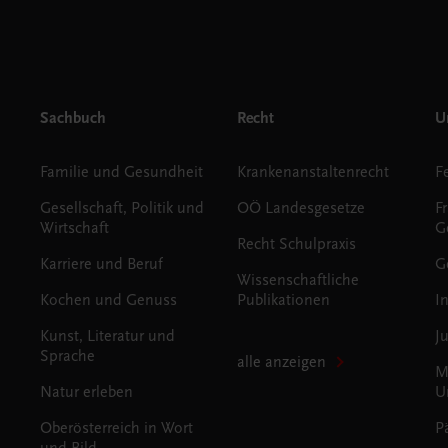
Sachbuch
Recht
Un
Familie und Gesundheit
Krankenanstaltenrecht
Gesellschaft, Politik und
OÖ Landesgesetze
F
Wirtschaft
G
Recht Schulpraxis
Karriere und Beruf
G
Wissenschaftliche
Kochen und Genuss
Publikationen
I
Kunst, Literatur und
J
Sprache
alle anzeigen
M
Natur erleben
U
Oberösterreich in Wort
P
und Bild