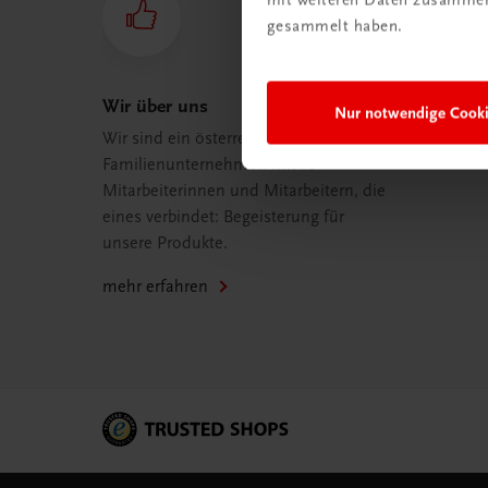
gesammelt haben.
Wir über uns
Nur notwendige Cook
Wir sind ein österreichisches
Familienunternehmen mit 75
Mitarbeiterinnen und Mitarbeitern, die
eines verbindet: Begeisterung für
unsere Produkte.
mehr erfahren