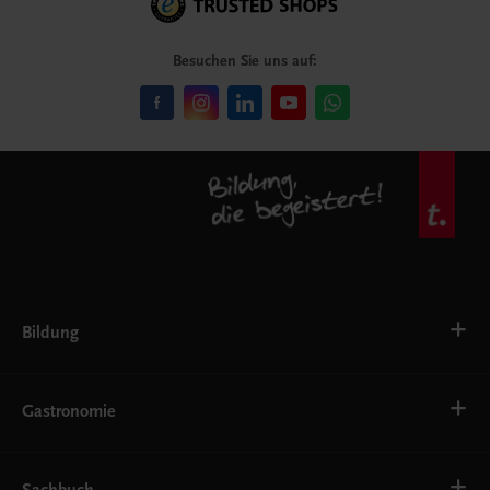
Besuchen Sie uns auf:
Bildung
VS
AHS
Gastronomie
BAFEP/BASOP
BRP
BS
Bäckerei
EWF/ZWF
Getränke