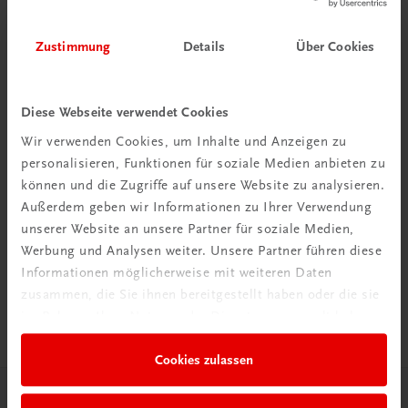
Zustimmung
Details
Über Cookies
Diese Webseite verwendet Cookies
Wir verwenden Cookies, um Inhalte und Anzeigen zu
personalisieren, Funktionen für soziale Medien anbieten zu
können und die Zugriffe auf unsere Website zu analysieren.
Außerdem geben wir Informationen zu Ihrer Verwendung
unserer Website an unsere Partner für soziale Medien,
Werbung und Analysen weiter. Unsere Partner führen diese
Sachbuch
Informationen möglicherweise mit weiteren Daten
Das Linzer Schloss
zusammen, die Sie ihnen bereitgestellt haben oder die sie
Von der Burg zum Universalmuseum
im Rahmen Ihrer Nutzung der Dienste gesammelt haben.
€ 19,90
Cookies zulassen