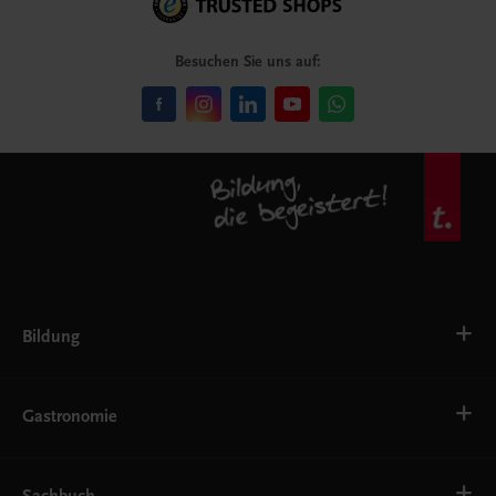
Besuchen Sie uns auf:
Bildung
VS
AHS
Gastronomie
BAFEP/BASOP
BRP
BS
Bäckerei
EWF/ZWF
Getränke