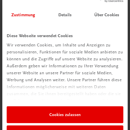
Zustimmung
Details
Über Cookies
Diese Webseite verwendet Cookies
Wir verwenden Cookies, um Inhalte und Anzeigen zu
personalisieren, Funktionen für soziale Medien anbieten zu
können und die Zugriffe auf unsere Website zu analysieren.
Außerdem geben wir Informationen zu Ihrer Verwendung
unserer Website an unsere Partner für soziale Medien,
Werbung und Analysen weiter. Unsere Partner führen diese
Sachbuch
Informationen möglicherweise mit weiteren Daten
LINZ
zusammen, die Sie ihnen bereitgestellt haben oder die sie
Reiseführer mit Kremsmünster, St. Florian und Wilhering
im Rahmen Ihrer Nutzung der Dienste gesammelt haben.
€ 32,90
Cookies zulassen