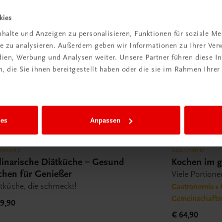
kies
halte und Anzeigen zu personalisieren, Funktionen für soziale M
ite zu analysieren. Außerdem geben wir Informationen zu Ihrer Ve
edien, Werbung und Analysen weiter. Unsere Partner führen diese 
 die Sie ihnen bereitgestellt haben oder die sie im Rahmen Ihrer
ies
Anpassen
tronomie
Gastronomie
linarische Diätküche – Gesund
Kochen im g
chen für Genießer
Viele Portione
tküche, die schmeckt!
Gastronomie • 
Gemeinschafts
9,90
€ 64,90