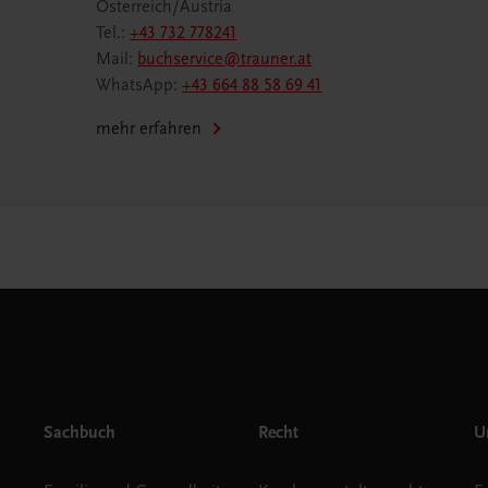
Österreich/Austria
Tel.:
+43 732 778241
Mail:
buchservice@trauner.at
WhatsApp:
+43 664 88 58 69 41
mehr erfahren
Sachbuch
Recht
Un