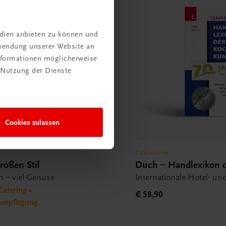
edien anbieten zu können und
rwendung unserer Website an
Informationen möglicherweise
 Nutzung der Dienste
Cookies zulassen
Gastronomie
roßen Stil
Duch – Handlexikon 
n – viel Genuss
Internationale Hotel- un
Catering •
€ 58,90
verpflegung