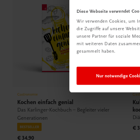
Diese Webseite verwendet Coo
Wir verwenden Cookies, um In
die Zugriffe auf unsere Webs
unsere Partner für soziale M
mit weiteren Daten zusammen,
gesammelt haben.
Nur notwendige Cook
Gastronomie
Gas
Kochen einfach genial
Ku
ko
Das Karlinger-Kochbuch – Begleiter vieler
Diä
Generationen
BESTSELLER
€ 3
€ 34,90