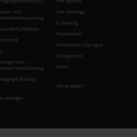
Fertigungswirtschaft/Logistik
Ihre Vorteile
rauen- und
Live-Trainings
eschlechterforschung
E-Learning
esundheit/Medizin
Printmedien
nformatik
Individuelle Lösungen
us
Erfolgsstorys
anagement +
News
nternehmensführung
ädagogik/Bildung
alle anzeigen
lle anzeigen