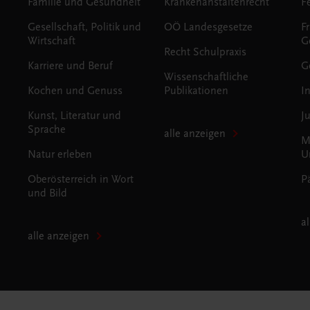
Familie und Gesundheit
Krankenanstaltenrecht
Gesellschaft, Politik und
OÖ Landesgesetze
F
Wirtschaft
G
Recht Schulpraxis
Karriere und Beruf
G
Wissenschaftliche
Kochen und Genuss
Publikationen
I
Kunst, Literatur und
J
Sprache
alle anzeigen
M
Natur erleben
U
Oberösterreich in Wort
P
und Bild
a
alle anzeigen