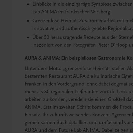
Einblicke in die einzigartige Symbiose zwisc
Lab ANIMA im fränkischen Wirsberg
Grenzenlose Heimat: Zusammenarbeit mit mehr
innovative und authentisch gelebte Regionali
Über 50 herausragende Rezepte aus der Sterne
inszeniert von den Fotografen Pieter D'Hoop u
AURA & ANIMA: Ein beispielloses Gastronomie-Ko
Unter dem Motto „grenzenlose Heimat“ stellen Al
besternten Restaurant AURA die kulinarische Eige
Franken in den Vordergrund, ohne dabei dogmatisch
mehr als 80 regionalen Lieferanten zurück. Um au
arbeiten zu können, veredeln sie einen Großteil d
ANIMA. Erst im zweiten Schritt kommen die Produ
Einsatz. Ihr zukunftsweisendes Konzept #grenzenl
gemeinsamen Buch detailliert und umfassend vor –
AURA und dem Future Lab ANIMA. Dabei zeigen si