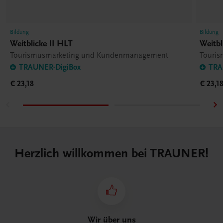
Bildung
Bildung
Weitblicke II HLT
Weitbl
Tourismusmarketing und Kundenmanagement
Touri
TRAUNER-DigiBox
TRA
€ 23,18
€ 23,1
Herzlich willkommen bei TRAUNER!
Wir über uns