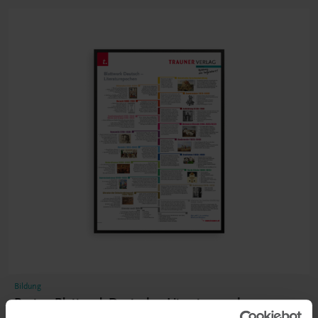
Bildung
Poster: Blattwerk Deutsch – Literaturepochen