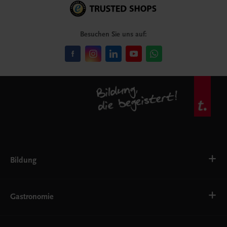
Besuchen Sie uns auf:
Bildung
VS
AHS
Gastronomie
BAFEP/BASOP
BRP
BS
Bäckerei