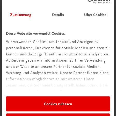
€ 15,00
Zustimmung
Details
Über Cookies
Diese Webseite verwendet Cookies
Gut zu wissen
Wir verwenden Cookies, um Inhalte und Anzeigen zu
personalisieren, Funktionen für soziale Medien anbieten zu
können und die Zugriffe auf unsere Website zu analysieren.
Außerdem geben wir Informationen zu Ihrer Verwendung
unserer Website an unsere Partner für soziale Medien,
Werbung und Analysen weiter. Unsere Partner führen diese
Informationen möglicherweise mit weiteren Daten
zusammen, die Sie ihnen bereitgestellt haben oder die sie
im Rahmen Ihrer Nutzung der Dienste gesammelt haben.
Ratgeber Schulpraxis
Cookies zulassen
Wie mit KI im Unterricht
umgehen?