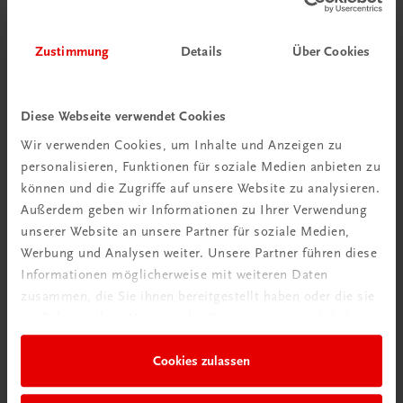
€ 15,00
Zustimmung
Details
Über Cookies
Diese Webseite verwendet Cookies
Gut zu wissen
Wir verwenden Cookies, um Inhalte und Anzeigen zu
personalisieren, Funktionen für soziale Medien anbieten zu
können und die Zugriffe auf unsere Website zu analysieren.
Außerdem geben wir Informationen zu Ihrer Verwendung
unserer Website an unsere Partner für soziale Medien,
Werbung und Analysen weiter. Unsere Partner führen diese
Informationen möglicherweise mit weiteren Daten
zusammen, die Sie ihnen bereitgestellt haben oder die sie
im Rahmen Ihrer Nutzung der Dienste gesammelt haben.
Ratgeber Schulpraxis
Cookies zulassen
Wie mit KI im Unterricht
umgehen?