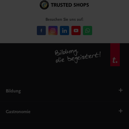
Besuchen Sie uns auf:
Bildung
VS
AHS
Gastronomie
BAFEP/BASOP
BRP
BS
Bäckerei