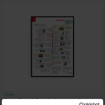
Bildung
Poster: Blattwerk Deutsch – Literaturepochen