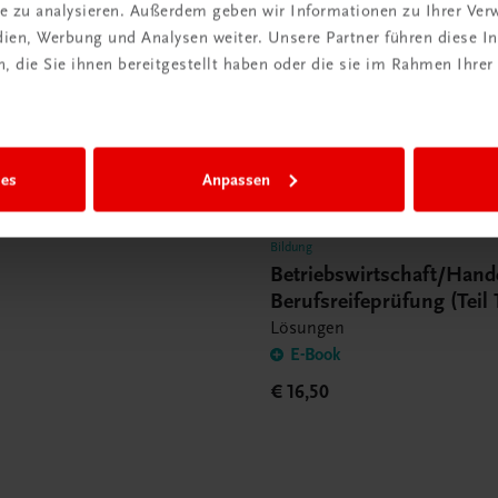
ite zu analysieren. Außerdem geben wir Informationen zu Ihrer Ve
der DigiBox
edien, Werbung und Analysen weiter. Unsere Partner führen diese 
Digitale
 die Sie ihnen bereitgestellt haben oder die sie im Rahmen Ihrer
raum“
 entdecken
ies
Anpassen
Bildung
Betriebswirtschaft/Hande
Berufsreifeprüfung (Teil 
Lösungsheft
Lösungen
E-Book
€ 16,50