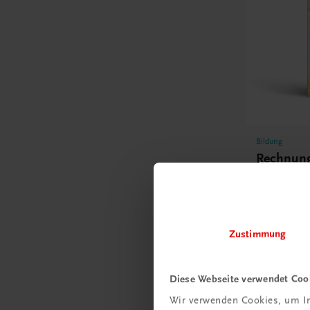
Bildung
Rechnung
Berufsrei
Lösungsh
Lösungen
E-Book
€ 16,50
Zustimmung
Diese Webseite verwendet Coo
Wir verwenden Cookies, um In