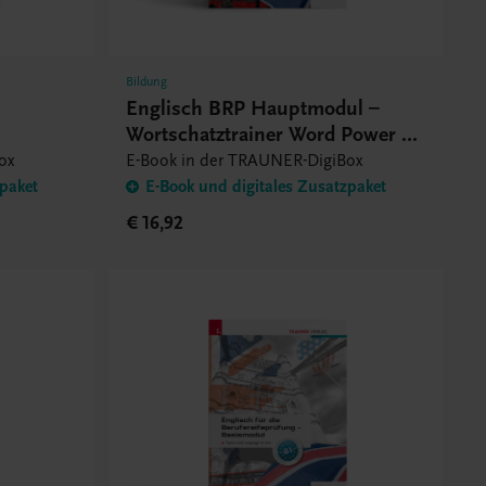
Bildung
Englisch BRP Hauptmodul –
Wortschatztrainer Word Power –
Book
E-Book
ox
E-Book in der TRAUNER-DigiBox
zpaket
E-Book und digitales Zusatzpaket
€ 16,92