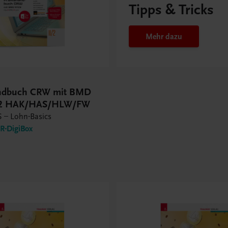
Tipps & Tricks
Mehr dazu
andbuch CRW mit BMD
/2 HAK/HAS/HLW/FW
 – Lohn-Basics
-DigiBox