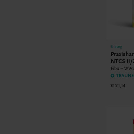
Bildung
Praxish
NTCS II
Fibu – WWS
TRAUNER
€ 21,14