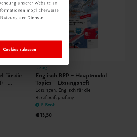
rwendung unserer Website an
Informationen möglicherweise
 Nutzung der Dienste
Cookies zulassen
Bildung
l für die
Englisch BRP – Hauptmodul
1) –
Topics – Lösungsheft
Lösungen, Englisch für die
Berufsreifeprüfung
E-Book
€ 13,50