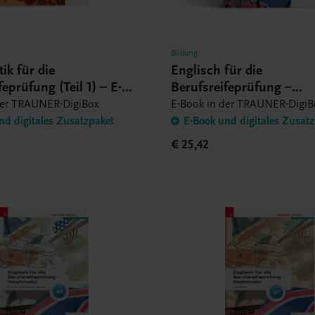
Bildung
ik für die
Englisch für die
feprüfung (Teil 1) – E-
Berufsreifeprüfung –
Hauptmodul Topics – E-
der TRAUNER-DigiBox
E-Book in der TRAUNER-DigiB
nd digitales Zusatzpaket
E-Book und digitales Zusat
€ 25,42