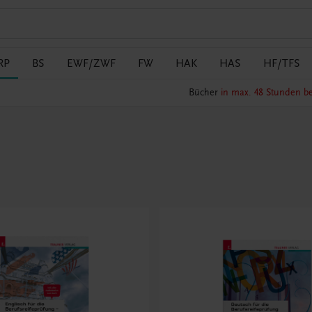
RP
BS
EWF/ZWF
FW
HAK
HAS
HF/TFS
Bücher
in max. 48 Stunden be