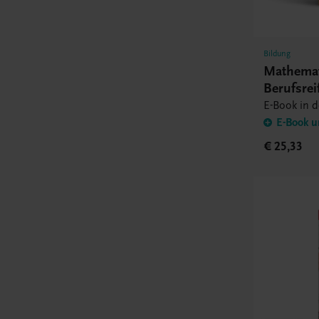
Bildung
Mathemat
Berufsrei
Book
E-Book in 
E-Book u
€ 25,33