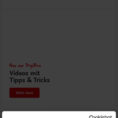
Neu zur DigiBox
Videos mit
Tipps & Tricks
Mehr dazu