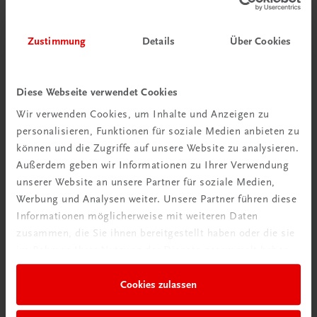
Zustimmung
Details
Über Cookies
Diese Webseite verwendet Cookies
Wir verwenden Cookies, um Inhalte und Anzeigen zu
personalisieren, Funktionen für soziale Medien anbieten zu
Schon entdeckt?
können und die Zugriffe auf unsere Website zu analysieren.
Ratgeber Schulpraxis
Außerdem geben wir Informationen zu Ihrer Verwendung
unserer Website an unsere Partner für soziale Medien,
Werbung und Analysen weiter. Unsere Partner führen diese
Mehr dazu
Informationen möglicherweise mit weiteren Daten
zusammen, die Sie ihnen bereitgestellt haben oder die sie
im Rahmen Ihrer Nutzung der Dienste gesammelt haben.
Cookies zulassen