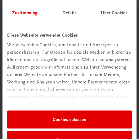
Zustimmung
Details
Über Cookies
Diese Webseite verwendet Cookies
Wir verwenden Cookies, um Inhalte und Anzeigen zu
personalisieren, Funktionen für soziale Medien anbieten zu
Schon entdeckt?
können und die Zugriffe auf unsere Website zu analysieren.
Ratgeber Schulpraxis
Außerdem geben wir Informationen zu Ihrer Verwendung
unserer Website an unsere Partner für soziale Medien,
Mehr dazu
Werbung und Analysen weiter. Unsere Partner führen diese
Informationen möglicherweise mit weiteren Daten
zusammen, die Sie ihnen bereitgestellt haben oder die sie
im Rahmen Ihrer Nutzung der Dienste gesammelt haben.
Cookies zulassen