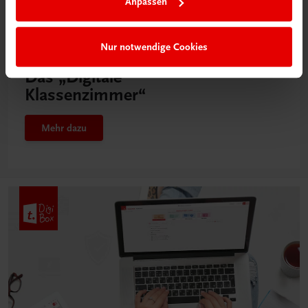
Anpassen
Nur notwendige Cookies
Neu in der DigiBox
Das „Digitale
Klassenzimmer“
Mehr dazu