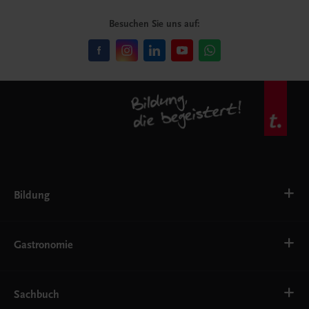
Besuchen Sie uns auf:
Bildung
VS
AHS
Gastronomie
BAFEP/BASOP
BRP
BS
Bäckerei
EWF/ZWF
Getränke
Sachbuch
FW
Hotelmanagement