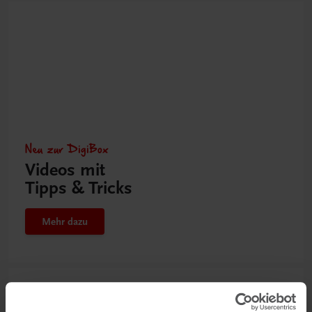
Neu zur DigiBox
Videos mit
Tipps & Tricks
Mehr dazu