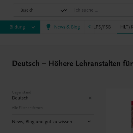
AK
Bildung
HAS
HF/TFS
News & Blog
HLM/HLK
HLPS/FSB
HLT/K
Deutsch – Höhere Lehranstalten fü
Gegenstand
Deutsch
Alle Filter entfernen
News, Blog und gut zu wissen