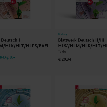
Bildung
 Deutsch I
Blattwerk Deutsch II/III
M/HLK/HLT/HLPS/BAFEP/BASOP
HLW/HLM/HLK/HLT/HL
Texte
-DigiBox
€ 20,34