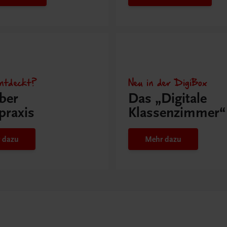
ntdeckt?
Neu in der DigiBox
ber
Das „Digitale
praxis
Klassenzimmer“
 dazu
Mehr dazu