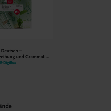
k Deutsch –
reibung und Grammatik
S
-DigiBox
ände