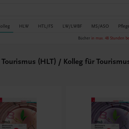
olleg
HLW
HTL/FS
LW/LWBF
MS/ASO
Pfleg
Bücher
in max. 48 Stunden be
r Tourismus (HLT) / Kolleg für Tourismu