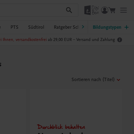
e
PTS
Südtirol
Ratgeber Schulpraxis
Bildungstypen
TRAUNER-Dig
i Ihnen, versandkostenfrei
ab 29,00 EUR –
Versand und Zahlung
s
Sortieren nach
(Titel)
Durchblick behalten