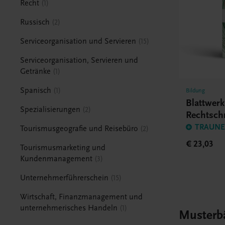
Recht
1
Russisch
2
Serviceorganisation und Servieren
15
Serviceorganisation, Servieren und
Getränke
1
Spanisch
1
Bildung
Blattwer
Spezialisierungen
2
Rechtsch
BHS/BM
TRAUNER
Tourismusgeografie und Reisebüro
2
€ 23,03
Tourismusmarketing und
Kundenmanagement
3
Unternehmerführerschein
15
Wirtschaft, Finanzmanagement und
unternehmerisches Handeln
1
Musterb