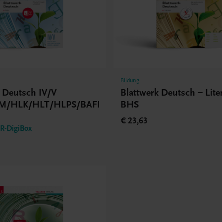
Bildung
k Deutsch IV/V
Blattwerk Deutsch – Lite
M/HLK/HLT/HLPS/BAFEP/BASOP
BHS
€ 23,63
-DigiBox