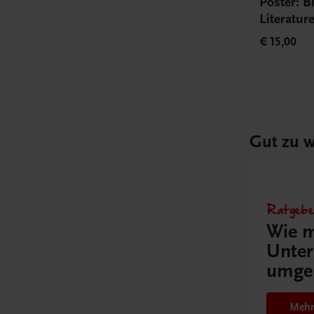
Poster: B
Literatu
€ 15,00
Gut zu w
Ratgebe
Wie m
Unter
umge
Mehr