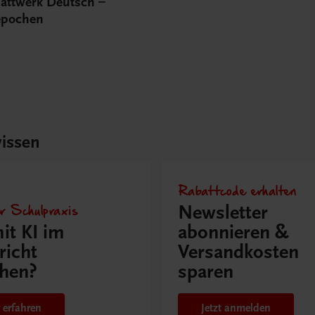
lattwerk Deutsch –
repochen
issen
Rabattcode erhalten
r Schulpraxis
Newsletter
it KI im
abonnieren &
richt
Versandkosten
hen?
sparen
 erfahren
Jetzt anmelden