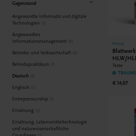
Gegenstand
Angewandte Informatik und digitale
Technologien
1
Angewandtes
Informationsmanagement
8
Bildung
Blattwerk
Betriebs- und Volkswirtschaft
8
HLW/HL
Betriebspraktikum
1
Texte
TRAUNER
Deutsch
8
€ 14,07
Englisch
5
Entrepreneurship
1
Ernährung
3
Ernährung, Lebensmitteltechnologie
und naturwissenschaftliche
Grundlagen
1