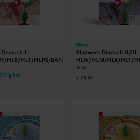
Bildung
 Deutsch I
Blattwerk Deutsch II/III
M/HLK/HLT/HLPS/BAFEP/BASOP
HLW/HLM/HLK/HLT/HL
Texte
-DigiBox
€ 20,34