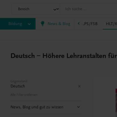
AK
Bildung
HAS
HF/TFS
News & Blog
HLM/HLK
HLPS/FSB
HLT/K
Deutsch – Höhere Lehranstalten fü
Gegenstand
Deutsch
Alle Filter entfernen
News, Blog und gut zu wissen