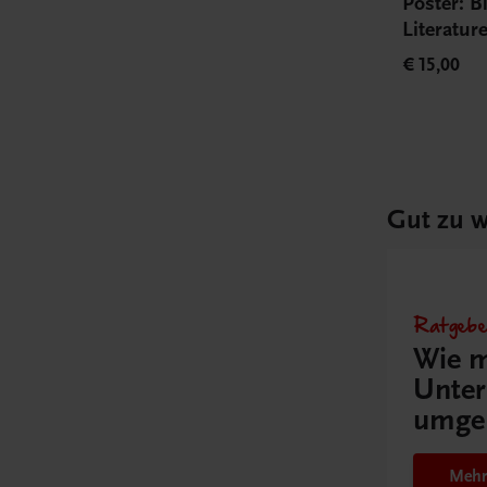
Poster: B
Literatu
€ 15,00
Gut zu w
Ratgebe
Wie m
Unter
umge
Mehr