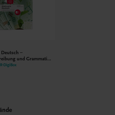
k Deutsch –
reibung und Grammatik
S
-DigiBox
ände