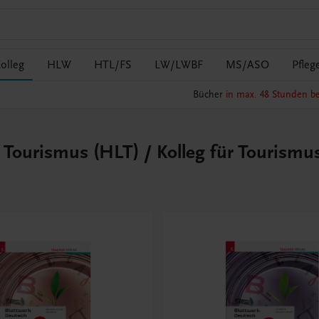
olleg
HLW
HTL/FS
LW/LWBF
MS/ASO
Pfleg
Bücher
in max. 48 Stunden be
r Tourismus (HLT) / Kolleg für Tourismu