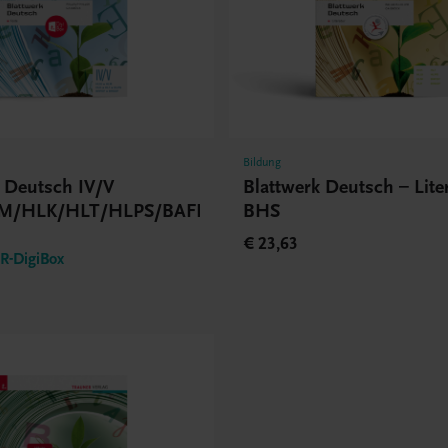
Bildung
k Deutsch IV/V
Blattwerk Deutsch – Lite
M/HLK/HLT/HLPS/BAFEP/BASOP
BHS
€ 23,63
-DigiBox