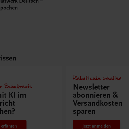
lattwerk Deutsch –
repochen
issen
Rabattcode erhalten
r Schulpraxis
Newsletter
it KI im
abonnieren &
richt
Versandkosten
hen?
sparen
 erfahren
Jetzt anmelden