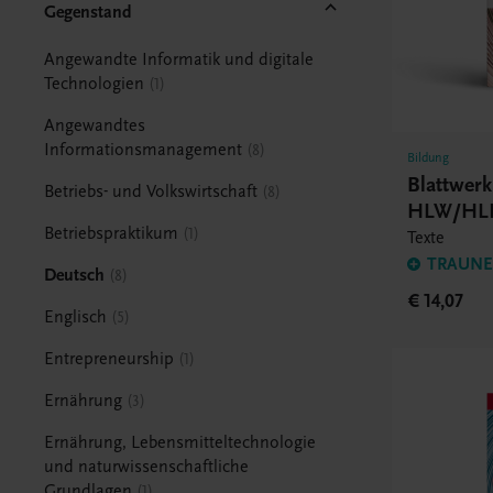
Gegenstand
Angewandte Informatik und digitale
Technologien
1
Angewandtes
Informationsmanagement
8
Bildung
Blattwerk
Betriebs- und Volkswirtschaft
8
HLW/HL
Betriebspraktikum
1
Texte
TRAUNER
Deutsch
8
€ 14,07
Englisch
5
Entrepreneurship
1
Ernährung
3
Ernährung, Lebensmitteltechnologie
und naturwissenschaftliche
Grundlagen
1