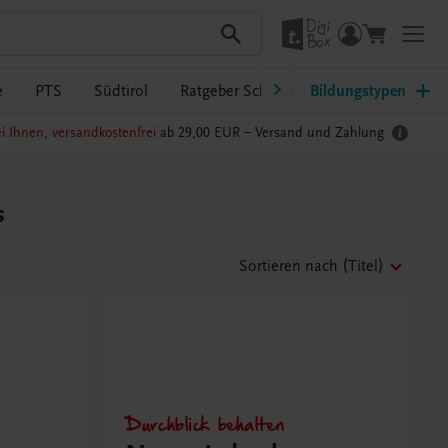
e
PTS
Südtirol
Ratgeber Schulpraxis
Bildungstypen
TRAUNER-Dig
i Ihnen, versandkostenfrei
ab 29,00 EUR –
Versand und Zahlung
s
Sortieren nach
(Titel)
Durchblick behalten