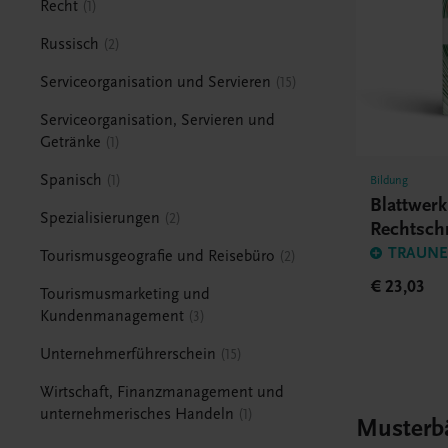
Recht
1
Russisch
2
Serviceorganisation und Servieren
15
Serviceorganisation, Servieren und
Getränke
1
Spanisch
1
Bildung
Blattwer
Spezialisierungen
2
Rechtsch
BHS/BM
TRAUNER
Tourismusgeografie und Reisebüro
2
€ 23,03
Tourismusmarketing und
Kundenmanagement
3
Unternehmerführerschein
15
Wirtschaft, Finanzmanagement und
unternehmerisches Handeln
1
Musterb