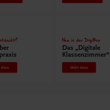
ntdeckt?
Neu in der DigiBox
ber
Das „Digitale
praxis
Klassenzimmer“
 dazu
Mehr dazu