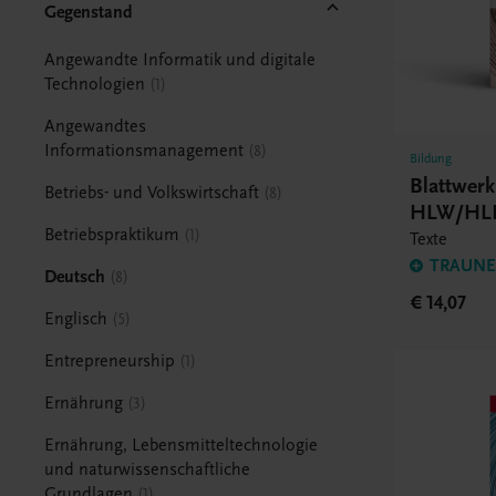
Gegenstand
Angewandte Informatik und digitale
Technologien
1
Angewandtes
Informationsmanagement
8
Bildung
Blattwerk
Betriebs- und Volkswirtschaft
8
HLW/HL
Betriebspraktikum
1
Texte
TRAUNER
Deutsch
8
€ 14,07
Englisch
5
Entrepreneurship
1
Ernährung
3
Ernährung, Lebensmitteltechnologie
und naturwissenschaftliche
Grundlagen
1