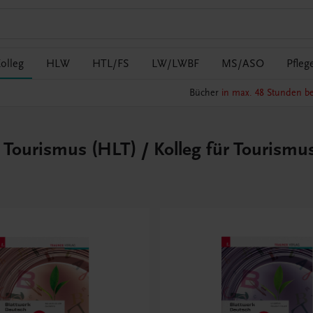
olleg
HLW
HTL/FS
LW/LWBF
MS/ASO
Pfleg
Bücher
in max. 48 Stunden be
r Tourismus (HLT) / Kolleg für Tourismu