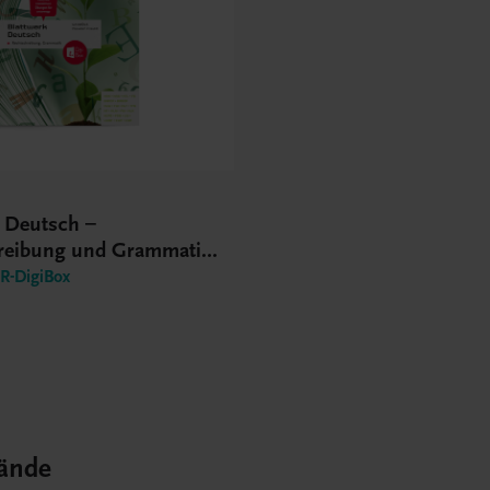
k Deutsch –
reibung und Grammatik
S
-DigiBox
ände