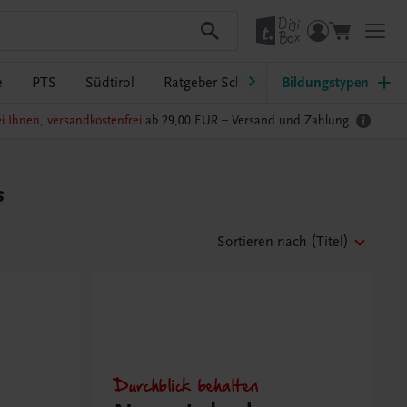
e
PTS
Südtirol
Ratgeber Schulpraxis
Bildungstypen
TRAUNER-Dig
i Ihnen, versandkostenfrei
ab 29,00 EUR –
Versand und Zahlung
s
Sortieren nach
(Titel)
Durchblick behalten