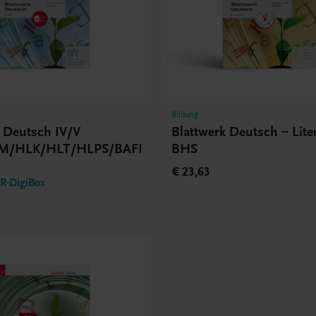
Bildung
k Deutsch IV/V
Blattwerk Deutsch – Lite
M/HLK/HLT/HLPS/BAFEP/BASOP
BHS
€ 23,63
-DigiBox