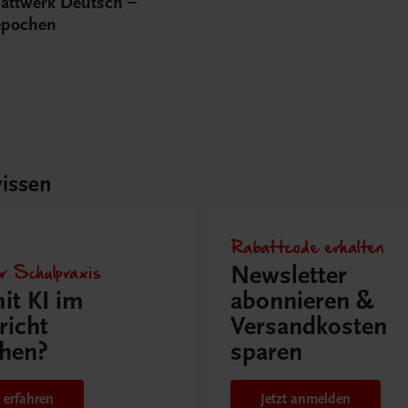
lattwerk Deutsch –
repochen
issen
Rabattcode erhalten
r Schulpraxis
Newsletter
it KI im
abonnieren &
richt
Versandkosten
hen?
sparen
 erfahren
Jetzt anmelden