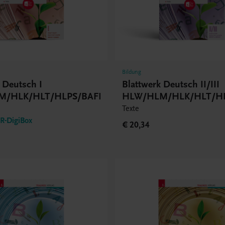
Bildung
 Deutsch I
Blattwerk Deutsch II/III
M/HLK/HLT/HLPS/BAFEP/BASOP
HLW/HLM/HLK/HLT/HL
Texte
-DigiBox
€ 20,34