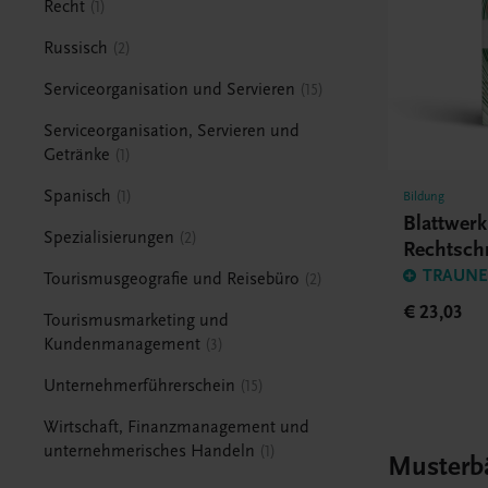
Recht
1
Russisch
2
Serviceorganisation und Servieren
15
Serviceorganisation, Servieren und
Getränke
1
Spanisch
1
Bildung
Blattwer
Spezialisierungen
2
Rechtsch
BHS/BM
TRAUNER
Tourismusgeografie und Reisebüro
2
€ 23,03
Tourismusmarketing und
Kundenmanagement
3
Unternehmerführerschein
15
Wirtschaft, Finanzmanagement und
unternehmerisches Handeln
1
Musterb