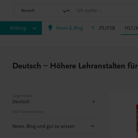
AK
Bildung
HAS
HF/TFS
News & Blog
HLM/HLK
HLPS/FSB
HLT/K
Deutsch – Höhere Lehranstalten fü
Gegenstand
Deutsch
Alle Filter entfernen
News, Blog und gut zu wissen