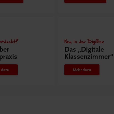
ntdeckt?
Neu in der DigiBox
ber
Das „Digitale
praxis
Klassenzimmer“
 dazu
Mehr dazu