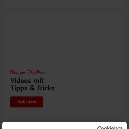
Neu zur DigiBox
Videos mit
Tipps & Tricks
Mehr dazu