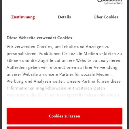
Zustimmung
Details
Über Cookies
Diese Webseite verwendet Cookies
Wir verwenden Cookies, um Inhalte und Anzeigen zu
personalisieren, Funktionen für soziale Medien anbieten zu
Schon entdeckt?
können und die Zugriffe auf unsere Website zu analysieren.
Ratgeber Schulpraxis
Außerdem geben wir Informationen zu Ihrer Verwendung
unserer Website an unsere Partner für soziale Medien,
Werbung und Analysen weiter. Unsere Partner führen diese
Mehr dazu
Informationen möglicherweise mit weiteren Daten
zusammen, die Sie ihnen bereitgestellt haben oder die sie
im Rahmen Ihrer Nutzung der Dienste gesammelt haben.
Cookies zulassen