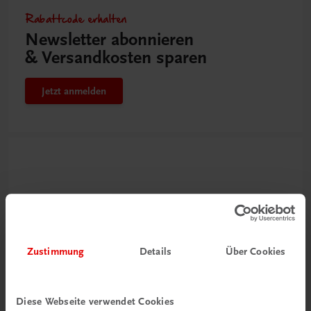
Rabattcode erhalten
Newsletter abonnieren
& Versandkosten sparen
Jetzt anmelden
Zustimmung
Details
Über Cookies
Neu zur DigiBox
Videos mit
Diese Webseite verwendet Cookies