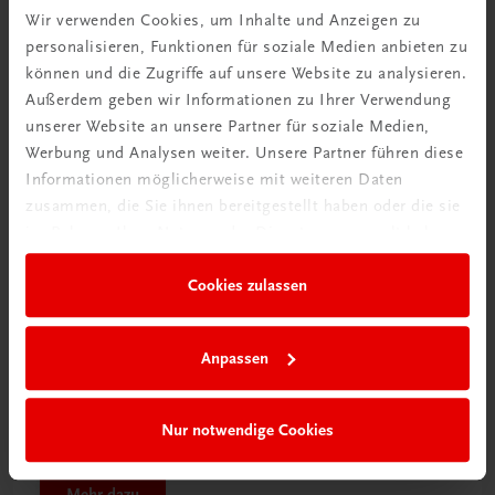
Tipps & Tricks
Wir verwenden Cookies, um Inhalte und Anzeigen zu
personalisieren, Funktionen für soziale Medien anbieten zu
Mehr dazu
können und die Zugriffe auf unsere Website zu analysieren.
Außerdem geben wir Informationen zu Ihrer Verwendung
unserer Website an unsere Partner für soziale Medien,
Werbung und Analysen weiter. Unsere Partner führen diese
Informationen möglicherweise mit weiteren Daten
zusammen, die Sie ihnen bereitgestellt haben oder die sie
im Rahmen Ihrer Nutzung der Dienste gesammelt haben.
Cookies zulassen
Anpassen
Schon entdeckt?
Nur notwendige Cookies
Ratgeber Schulpraxis
Mehr dazu