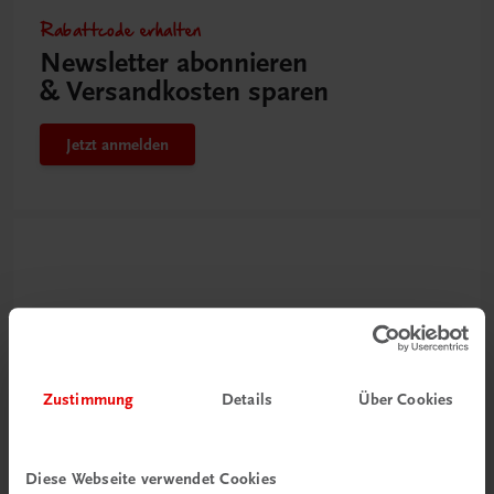
Rabattcode erhalten
Newsletter abonnieren
& Versandkosten sparen
Jetzt anmelden
Zustimmung
Details
Über Cookies
Neu zur DigiBox
Videos mit
Diese Webseite verwendet Cookies