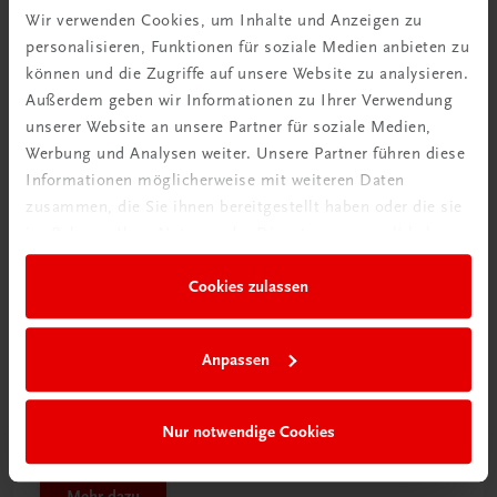
Tipps & Tricks
Wir verwenden Cookies, um Inhalte und Anzeigen zu
personalisieren, Funktionen für soziale Medien anbieten zu
Mehr dazu
können und die Zugriffe auf unsere Website zu analysieren.
Außerdem geben wir Informationen zu Ihrer Verwendung
unserer Website an unsere Partner für soziale Medien,
Werbung und Analysen weiter. Unsere Partner führen diese
Informationen möglicherweise mit weiteren Daten
zusammen, die Sie ihnen bereitgestellt haben oder die sie
im Rahmen Ihrer Nutzung der Dienste gesammelt haben.
Cookies zulassen
Anpassen
Schon entdeckt?
Nur notwendige Cookies
Ratgeber Schulpraxis
Mehr dazu