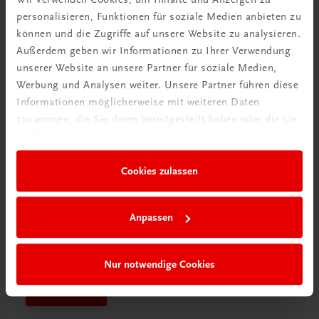
personalisieren, Funktionen für soziale Medien anbieten zu
Mehr dazu
können und die Zugriffe auf unsere Website zu analysieren.
Außerdem geben wir Informationen zu Ihrer Verwendung
unserer Website an unsere Partner für soziale Medien,
Werbung und Analysen weiter. Unsere Partner führen diese
Informationen möglicherweise mit weiteren Daten
zusammen, die Sie ihnen bereitgestellt haben oder die sie
im Rahmen Ihrer Nutzung der Dienste gesammelt haben.
Cookies zulassen
Anpassen
Schon entdeckt?
Ratgeber Schulpraxis
Nur notwendige Cookies
Mehr dazu