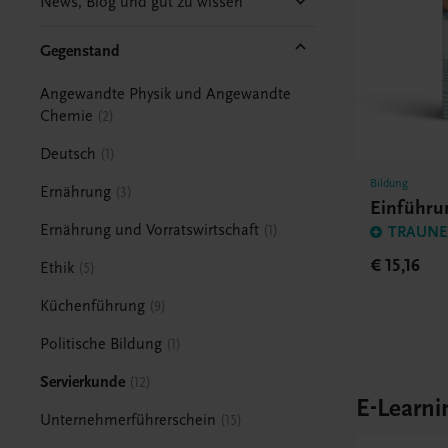
News, Blog und gut zu wissen
Gegenstand
Angewandte Physik und Angewandte
Chemie
2
Deutsch
1
Bildung
Ernährung
3
Einführun
Ernährung und Vorratswirtschaft
1
TRAUNER
€ 15,16
Ethik
5
Küchenführung
9
Politische Bildung
1
Servierkunde
12
E-Learni
Unternehmerführerschein
15