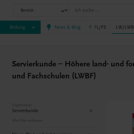
HLPS/FSB
Bildung
HLT/Kolleg
News & Blog
HLW
HTL/FS
LW/LWB
Servierkunde – Höhere land- und for
und Fachschulen (LWBF)
Gegenstand
Servierkunde
Alle Filter entfernen