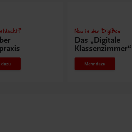
ntdeckt?
Neu in der DigiBox
ber
Das „Digitale
praxis
Klassenzimmer“
 dazu
Mehr dazu