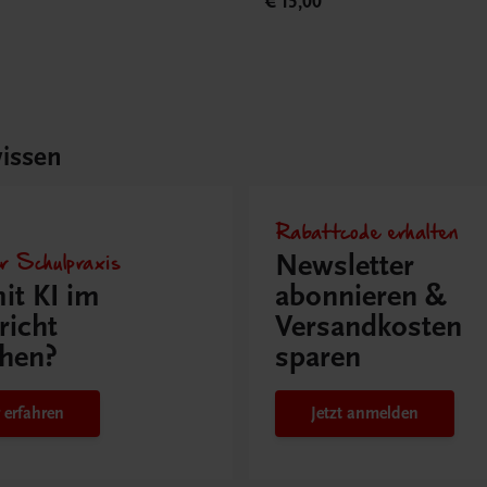
€ 15,00
issen
Rabattcode erhalten
r Schulpraxis
Newsletter
it KI im
abonnieren &
richt
Versandkosten
hen?
sparen
 erfahren
Jetzt anmelden