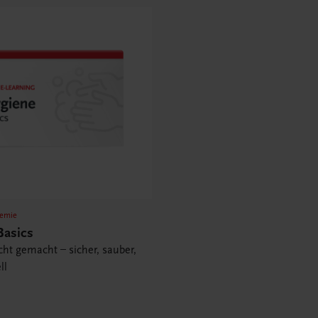
emie
Basics
cht gemacht – sicher, sauber,
ll