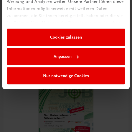
Werbung und Analysen weiter. Unsere Partner führen diese
Informationen möglicherweise mit weiteren Daten
zusammen, die Sie ihnen bereitgestellt haben oder die sie
Bildung
im Rahmen Ihrer Nutzung der Dienste gesammelt haben.
Der Unternehmerführerschein® – Modul UP
Entrepreneur's Skills Certificate (ESC)
Cookies zulassen
TRAUNER-DigiBox
€ 25,39
Anpassen
Nur notwendige Cookies