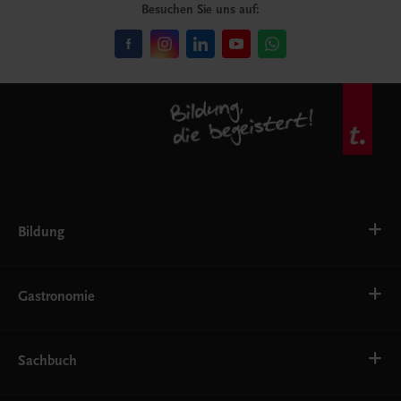
Besuchen Sie uns auf:
Bildung
VS
AHS
Gastronomie
BAFEP/BASOP
BRP
BS
Bäckerei
EWF/ZWF
Getränke
Sachbuch
FW
Hotelmanagement
Konditorei und Patisserie