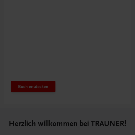
Kindgerecht der Vergangenheit begegnen
Marie, Ein jüdisches
Mädchen aus Linz – für
Kinder ab 9 Jahren
Buch entdecken
Herzlich willkommen bei TRAUNER!