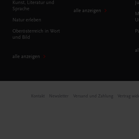
Kunst, Literatur und
J
Sprache
alle anzeigen
M
Natur erleben
U
Oberösterreich in Wort
P
und Bild
a
alle anzeigen
Kontakt
Newsletter
Versand und Zahlung
Vertrag wid