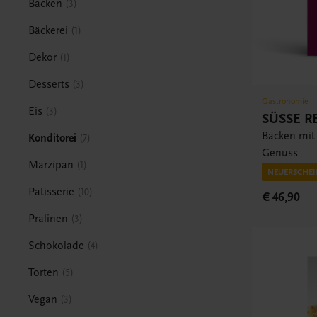
Backen
3
Bäckerei
1
Dekor
1
Desserts
3
Gastronomie
Eis
3
SÜSSE R
Backen mit
Konditorei
7
Genuss
Marzipan
1
NEUERSCHEI
Patisserie
10
€ 46,90
Pralinen
3
Schokolade
4
Torten
5
Vegan
3