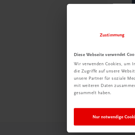
Zustimmung
Diese Webseite verwendet Coo
Gastronomie
Wiener S
Wir verwenden Cookies, um In
Konditorei •
die Zugriffe auf unsere Webs
unsere Partner für soziale M
€ 64,90
mit weiteren Daten zusammen,
gesammelt haben.
Nur notwendige Cook