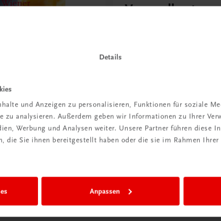
Versandkosten
sparen
Jetzt anmelden
Details
kies
üßspeisen
halte und Anzeigen zu personalisieren, Funktionen für soziale M
 Patisserie • Confiserie
ite zu analysieren. Außerdem geben wir Informationen zu Ihrer Ve
edien, Werbung und Analysen weiter. Unsere Partner führen diese 
 die Sie ihnen bereitgestellt haben oder die sie im Rahmen Ihrer
ies
Anpassen