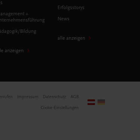
us
Erfolgsstorys
anagement +
News
nternehmensführung
ädagogik/Bildung
alle anzeigen
lle anzeigen
errufen
Impressum
Datenschutz
AGB
Cookie-Einstellungen