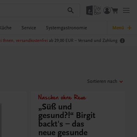
Küche
Service
Systemgastronomie
Menü
i Ihnen, versandkostenfrei
ab 29,00 EUR –
Versand und Zahlung
Sortieren nach
Naschen ohne Reue
„Süß und
gesund?!“ Birgit
backt's – das
neue gesunde