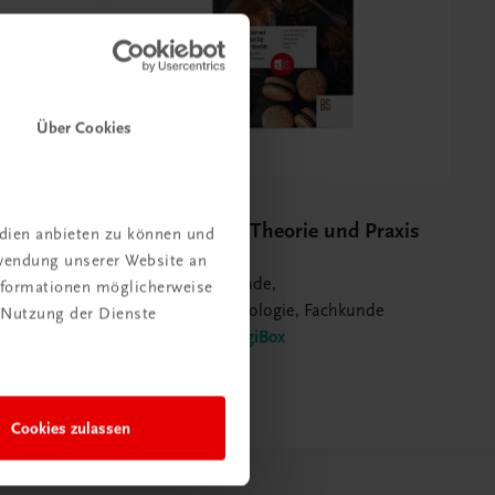
Über Cookies
Bildung
Konditorei in Theorie und Praxis
edien anbieten zu können und
BS
rwendung unserer Website an
Lebensmittelkunde,
Informationen möglicherweise
Konditoreitechnologie, Fachkunde
 Nutzung der Dienste
TRAUNER-DigiBox
€ 50,90
Cookies zulassen