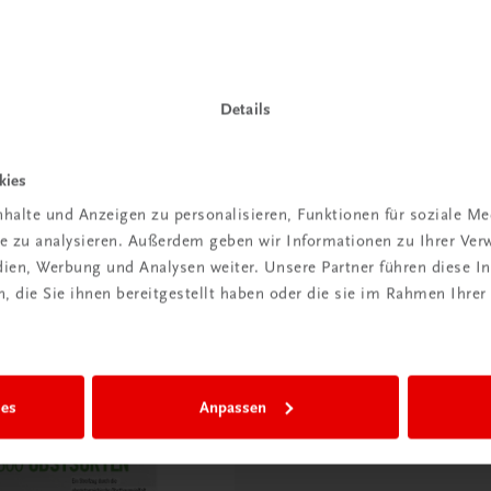
Details
kies
halte und Anzeigen zu personalisieren, Funktionen für soziale M
Sachbuch
ite zu analysieren. Außerdem geben wir Informationen zu Ihrer Ve
iken in Oberösterreich
Wandern in Oberösterrei
edien, Werbung und Analysen weiter. Unsere Partner führen diese 
 – Mountainbiking – Bike &
40 ausgewählte Wege durch d
 die Sie ihnen bereitgestellt haben oder die sie im Rahmen Ihrer
schönsten Landschaften
€ 17,90
ies
Anpassen