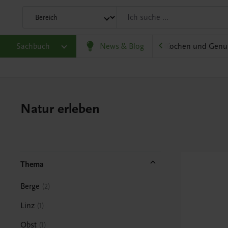
olitik und Wirtschaft
Sachbuch
Karriere und Beruf
News & Blog
Kochen und Genu
Natur erleben
Thema
Berge
2
Linz
1
Obst
1