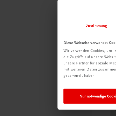
Zustimmung
Diese Webseite verwendet Coo
Wir verwenden Cookies, um In
Sachbuch
die Zugriffe auf unsere Webs
Genuss-B
unsere Partner für soziale M
Radwandern
mit weiteren Daten zusammen,
Hike
gesammelt haben.
€ 17,90
Nur notwendige Cook