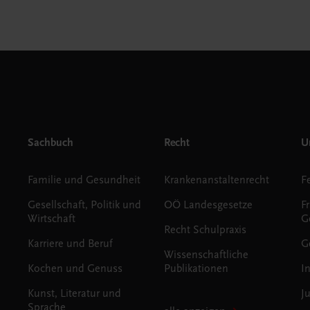
Sachbuch
Recht
Un
Familie und Gesundheit
Krankenanstaltenrecht
Gesellschaft, Politik und
OÖ Landesgesetze
F
Wirtschaft
G
Recht Schulpraxis
Karriere und Beruf
G
Wissenschaftliche
Kochen und Genuss
Publikationen
I
Kunst, Literatur und
J
Sprache