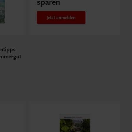
sparen
Jetzt anmelden
mtipps
ammergut