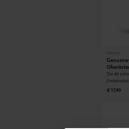
Sachbuch
Genusswa
Oberöste
Die 40 sch
Einkehrsta
€ 17,90