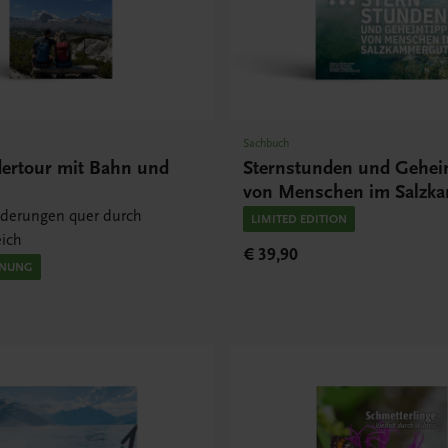
Sachbuch
ertour mit Bahn und
Sternstunden und Gehei
von Menschen im Salzk
nderungen quer durch
LIMITED EDITION
eich
€ 39,90
INUNG