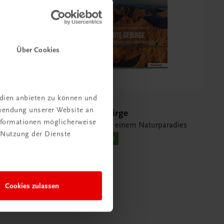
Über Cookies
edien anbieten zu können und
Sachbuch
rwendung unserer Website an
ch
Das Tote Gebirge
Informationen möglicherweise
ie
Lebenswelten in einem Naturparadies
 Nutzung der Dienste
MIT TOLLEN FOTOS
€ 46,80
Cookies zulassen