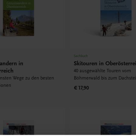
Sachbuch
ndern in
Skitouren in Oberösterre
rreich
40 ausgewählte Touren vom
önsten Wege zu den besten
Böhmerwald bis zum Dachste
tionen
€ 17,90