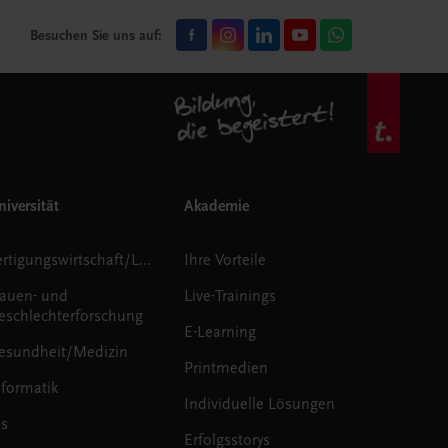
Besuchen Sie uns auf:
iversität
Akademie
Fertigungswirtschaft/Logistik
Ihre Vorteile
rauen- und
Live-Trainings
eschlechterforschung
E-Learning
esundheit/Medizin
Printmedien
nformatik
Individuelle Lösungen
us
Erfolgsstorys