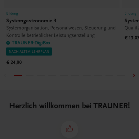
Bildung
Bildung
Systemgastronomie 3
Syste
Systemorganisation, Personalwesen, Steuerung und
Qualit
Kontrolle betrieblicher Leistungserstellung
€ 13,0
TRAUNER-DigiBox
NACH ALTEM LEHRPLAN
€ 24,90
Herzlich willkommen bei TRAUNER!