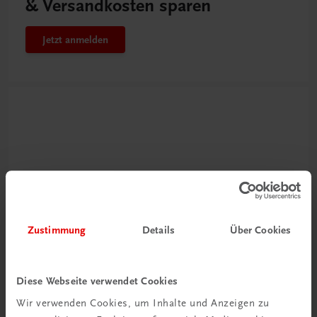
& Versandkosten sparen
Jetzt anmelden
Zustimmung
Details
Über Cookies
Neu zur DigiBox
Videos mit
Tipps & Tricks
Diese Webseite verwendet Cookies
Wir verwenden Cookies, um Inhalte und Anzeigen zu
Mehr dazu