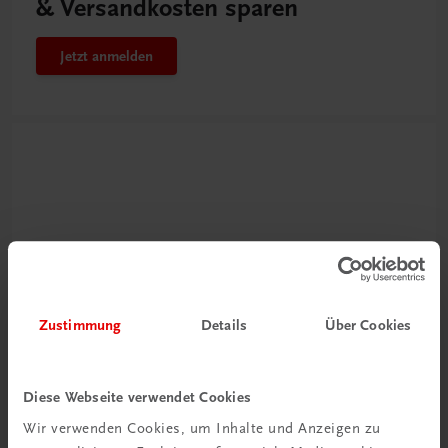
& Versandkosten sparen
Jetzt anmelden
Zustimmung
Details
Über Cookies
Neu zur DigiBox
Videos mit
Tipps & Tricks
Diese Webseite verwendet Cookies
Wir verwenden Cookies, um Inhalte und Anzeigen zu
Mehr dazu